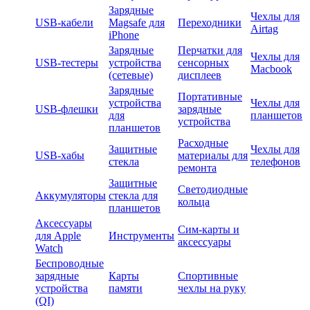
Зарядные
Чехлы для
USB-кабели
Magsafe для
Переходники
Airtag
iPhone
Зарядные
Перчатки для
Чехлы для
USB-тестеры
устройства
сенсорных
Macbook
(сетевые)
дисплеев
Зарядные
Портативные
устройства
Чехлы для
USB-флешки
зарядные
для
планшетов
устройства
планшетов
Расходные
Защитные
Чехлы для
USB-хабы
материалы для
стекла
телефонов
ремонта
Защитные
Светодиодные
Аккумуляторы
стекла для
кольца
планшетов
Аксессуары
Сим-карты и
для Apple
Инструменты
аксессуары
Watch
Беспроводные
зарядные
Карты
Спортивные
устройства
памяти
чехлы на руку
(QI)