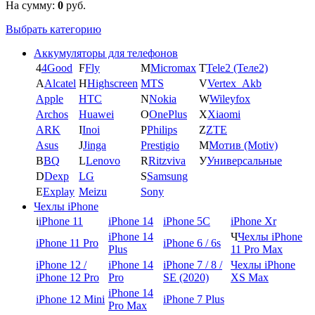
На сумму:
0
руб.
Выбрать категорию
Аккумуляторы для телефонов
4
4Good
F
Fly
M
Micromax
T
Tele2 (Теле2)
A
Alcatel
H
Highscreen
MTS
V
Vertex_Akb
Apple
HTC
N
Nokia
W
Wileyfox
Archos
Huawei
O
OnePlus
X
Xiaomi
ARK
I
Inoi
P
Philips
Z
ZTE
Asus
J
Jinga
Prestigio
М
Мотив (Motiv)
B
BQ
L
Lenovo
R
Ritzviva
У
Универсальные
D
Dexp
LG
S
Samsung
E
Explay
Meizu
Sony
Чехлы iPhone
i
iPhone 11
iPhone 14
iPhone 5C
iPhone Xr
iPhone 14
Ч
Чехлы iPhone
iPhone 11 Pro
iPhone 6 / 6s
Plus
11 Pro Max
iPhone 12 /
iPhone 14
iPhone 7 / 8 /
Чехлы iPhone
iPhone 12 Pro
Pro
SE (2020)
XS Max
iPhone 14
iPhone 12 Mini
iPhone 7 Plus
Pro Max