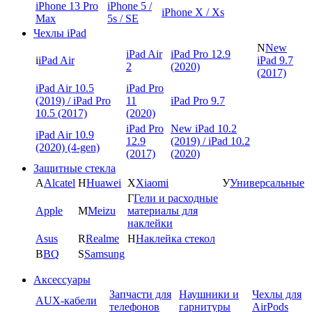
iPhone 13 Pro
iPhone 5 /
iPhone X / Xs
Max
5s / SE
Чехлы iPad
N
New
iPad Air
iPad Pro 12.9
i
iPad Air
iPad 9.7
2
(2020)
(2017)
iPad Air 10.5
iPad Pro
(2019) / iPad Pro
11
iPad Pro 9.7
10.5 (2017)
(2020)
iPad Pro
New iPad 10.2
iPad Air 10.9
12.9
(2019) / iPad 10.2
(2020) (4-gen)
(2017)
(2020)
Защитные стекла
A
Alcatel
H
Huawei
X
Xiaomi
У
Универсальные
Г
Гели и расходные
Apple
M
Meizu
материалы для
наклейки
Asus
R
Realme
Н
Наклейка стекол
B
BQ
S
Samsung
Аксессуары
Запчасти для
Наушники и
Чехлы для
AUX-кабели
телефонов
гарнитуры
AirPods