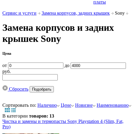
платы
Сервис и услуги
Замена корпусов, задних крышек
Sony
Замена корпусов и задних
крышек Sony
Цена
от
до
руб.
Сбросить
Сортировать по:
Наличию
Цене
Новизне
Наименованию
В категории
товаров: 13
Чистка и замены и термопасты Sony Playstation 4 (Slim, Fat,
Pro)