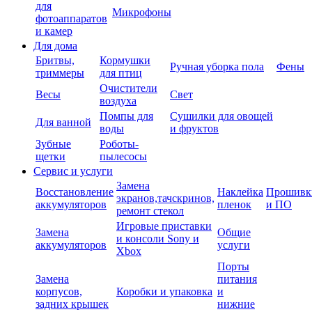
для
Микрофоны
фотоаппаратов
и камер
Для дома
Бритвы,
Кормушки
Ручная уборка пола
Фены
триммеры
для птиц
Очистители
Весы
Свет
воздуха
Помпы для
Сушилки для овощей
Для ванной
воды
и фруктов
Зубные
Роботы-
щетки
пылесосы
Сервис и услуги
Замена
Восстановление
Наклейка
Прошивк
экранов,тачскринов,
аккумуляторов
пленок
и ПО
ремонт стекол
Игровые приставки
Замена
Общие
и консоли Sony и
аккумуляторов
услуги
Xbox
Порты
Замена
питания
корпусов,
Коробки и упаковка
и
задних крышек
нижние