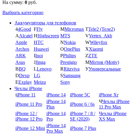
На сумму:
0
руб.
Выбрать категорию
Аккумуляторы для телефонов
4
4Good
F
Fly
M
Micromax
T
Tele2 (Теле2)
A
Alcatel
H
Highscreen
MTS
V
Vertex_Akb
Apple
HTC
N
Nokia
W
Wileyfox
Archos
Huawei
O
OnePlus
X
Xiaomi
ARK
I
Inoi
P
Philips
Z
ZTE
Asus
J
Jinga
Prestigio
М
Мотив (Motiv)
B
BQ
L
Lenovo
R
Ritzviva
У
Универсальные
D
Dexp
LG
S
Samsung
E
Explay
Meizu
Sony
Чехлы iPhone
i
iPhone 11
iPhone 14
iPhone 5C
iPhone Xr
iPhone 14
Ч
Чехлы iPhone
iPhone 11 Pro
iPhone 6 / 6s
Plus
11 Pro Max
iPhone 12 /
iPhone 14
iPhone 7 / 8 /
Чехлы iPhone
iPhone 12 Pro
Pro
SE (2020)
XS Max
iPhone 14
iPhone 12 Mini
iPhone 7 Plus
Pro Max