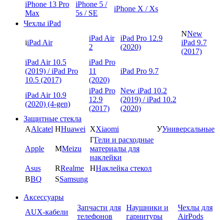
iPhone 13 Pro
iPhone 5 /
iPhone X / Xs
Max
5s / SE
Чехлы iPad
N
New
iPad Air
iPad Pro 12.9
i
iPad Air
iPad 9.7
2
(2020)
(2017)
iPad Air 10.5
iPad Pro
(2019) / iPad Pro
11
iPad Pro 9.7
10.5 (2017)
(2020)
iPad Pro
New iPad 10.2
iPad Air 10.9
12.9
(2019) / iPad 10.2
(2020) (4-gen)
(2017)
(2020)
Защитные стекла
A
Alcatel
H
Huawei
X
Xiaomi
У
Универсальные
Г
Гели и расходные
Apple
M
Meizu
материалы для
наклейки
Asus
R
Realme
Н
Наклейка стекол
B
BQ
S
Samsung
Аксессуары
Запчасти для
Наушники и
Чехлы для
AUX-кабели
телефонов
гарнитуры
AirPods