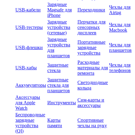
Зарядные
Чехлы для
USB-кабели
Magsafe для
Переходники
Airtag
iPhone
Зарядные
Перчатки для
Чехлы для
USB-тестеры
устройства
сенсорных
Macbook
(сетевые)
дисплеев
Зарядные
Портативные
устройства
Чехлы для
USB-флешки
зарядные
для
планшетов
устройства
планшетов
Расходные
Защитные
Чехлы для
USB-хабы
материалы для
стекла
телефонов
ремонта
Защитные
Светодиодные
Аккумуляторы
стекла для
кольца
планшетов
Аксессуары
Сим-карты и
для Apple
Инструменты
аксессуары
Watch
Беспроводные
зарядные
Карты
Спортивные
устройства
памяти
чехлы на руку
(QI)