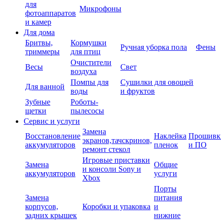
для
Микрофоны
фотоаппаратов
и камер
Для дома
Бритвы,
Кормушки
Ручная уборка пола
Фены
триммеры
для птиц
Очистители
Весы
Свет
воздуха
Помпы для
Сушилки для овощей
Для ванной
воды
и фруктов
Зубные
Роботы-
щетки
пылесосы
Сервис и услуги
Замена
Восстановление
Наклейка
Прошивк
экранов,тачскринов,
аккумуляторов
пленок
и ПО
ремонт стекол
Игровые приставки
Замена
Общие
и консоли Sony и
аккумуляторов
услуги
Xbox
Порты
Замена
питания
корпусов,
Коробки и упаковка
и
задних крышек
нижние