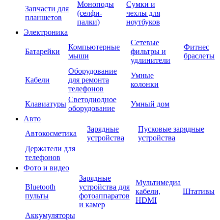
Моноподы
Сумки и
Запчасти для
(селфи-
чехлы для
планшетов
палки)
ноутбуков
Электроника
Сетевые
Компьютерные
Фитнес
Батарейки
фильтры и
мыши
браслеты
удлинители
Оборудование
Умные
Кабели
для ремонта
колонки
телефонов
Светодиодное
Клавиатуры
Умный дом
оборудование
Авто
Зарядные
Пусковые зарядные
Автокосметика
устройства
устройства
Держатели для
телефонов
Фото и видео
Зарядные
Мультимедиа
Bluetooth
устройства для
кабели,
Штативы
пульты
фотоаппаратов
HDMI
и камер
Аккумуляторы