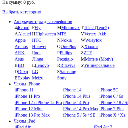
На сумму:
0
руб.
Выбрать категорию
Аккумуляторы для телефонов
4
4Good
F
Fly
M
Micromax
T
Tele2 (Теле2)
A
Alcatel
H
Highscreen
MTS
V
Vertex_Akb
Apple
HTC
N
Nokia
W
Wileyfox
Archos
Huawei
O
OnePlus
X
Xiaomi
ARK
I
Inoi
P
Philips
Z
ZTE
Asus
J
Jinga
Prestigio
М
Мотив (Motiv)
B
BQ
L
Lenovo
R
Ritzviva
У
Универсальные
D
Dexp
LG
S
Samsung
E
Explay
Meizu
Sony
Чехлы iPhone
i
iPhone 11
iPhone 14
iPhone 5C
iPhone 11 Pro
iPhone 14 Plus
iPhone 6 / 6s
iPhone 12 / iPhone 12 Pro
iPhone 14 Pro
iPhone 7 / 8 / 
iPhone 12 Mini
iPhone 14 Pro Max
iPhone 7 Plus
iPhone 13 Pro Max
iPhone 5 / 5s / SE
iPhone X / Xs
Чехлы iPad
i
iPad Air
iPad Air 2