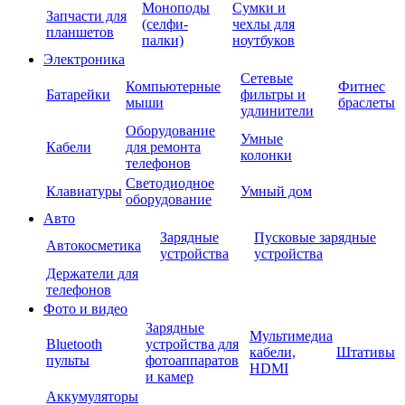
Моноподы
Сумки и
Запчасти для
(селфи-
чехлы для
планшетов
палки)
ноутбуков
Электроника
Сетевые
Компьютерные
Фитнес
Батарейки
фильтры и
мыши
браслеты
удлинители
Оборудование
Умные
Кабели
для ремонта
колонки
телефонов
Светодиодное
Клавиатуры
Умный дом
оборудование
Авто
Зарядные
Пусковые зарядные
Автокосметика
устройства
устройства
Держатели для
телефонов
Фото и видео
Зарядные
Мультимедиа
Bluetooth
устройства для
кабели,
Штативы
пульты
фотоаппаратов
HDMI
и камер
Аккумуляторы