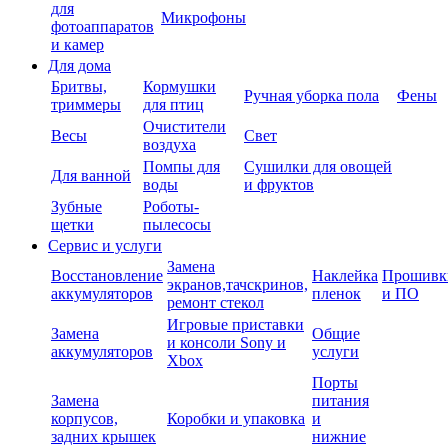
для
Микрофоны
фотоаппаратов
и камер
Для дома
Бритвы,
Кормушки
Ручная уборка пола
Фены
триммеры
для птиц
Очистители
Весы
Свет
воздуха
Помпы для
Сушилки для овощей
Для ванной
воды
и фруктов
Зубные
Роботы-
щетки
пылесосы
Сервис и услуги
Замена
Восстановление
Наклейка
Прошивк
экранов,тачскринов,
аккумуляторов
пленок
и ПО
ремонт стекол
Игровые приставки
Замена
Общие
и консоли Sony и
аккумуляторов
услуги
Xbox
Порты
Замена
питания
корпусов,
Коробки и упаковка
и
задних крышек
нижние