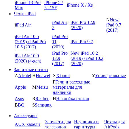
iPhone 13 Pro
iPhone 5 /
iPhone X / Xs
Max
5s / SE
Чехлы iPad
N
New
iPad Air
iPad Pro 12.9
i
iPad Air
iPad 9.7
2
(2020)
(2017)
iPad Air 10.5
iPad Pro
(2019) / iPad Pro
11
iPad Pro 9.7
10.5 (2017)
(2020)
iPad Pro
New iPad 10.2
iPad Air 10.9
12.9
(2019) / iPad 10.2
(2020) (4-gen)
(2017)
(2020)
Защитные стекла
A
Alcatel
H
Huawei
X
Xiaomi
У
Универсальные
Г
Гели и расходные
Apple
M
Meizu
материалы для
наклейки
Asus
R
Realme
Н
Наклейка стекол
B
BQ
S
Samsung
Аксессуары
Запчасти для
Наушники и
Чехлы для
AUX-кабели
телефонов
гарнитуры
AirPods