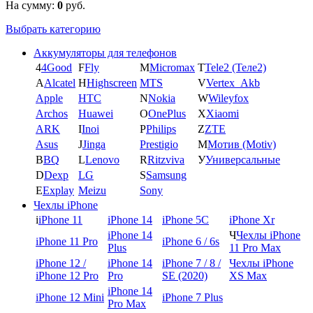
На сумму:
0
руб.
Выбрать категорию
Аккумуляторы для телефонов
4
4Good
F
Fly
M
Micromax
T
Tele2 (Теле2)
A
Alcatel
H
Highscreen
MTS
V
Vertex_Akb
Apple
HTC
N
Nokia
W
Wileyfox
Archos
Huawei
O
OnePlus
X
Xiaomi
ARK
I
Inoi
P
Philips
Z
ZTE
Asus
J
Jinga
Prestigio
М
Мотив (Motiv)
B
BQ
L
Lenovo
R
Ritzviva
У
Универсальные
D
Dexp
LG
S
Samsung
E
Explay
Meizu
Sony
Чехлы iPhone
i
iPhone 11
iPhone 14
iPhone 5C
iPhone Xr
iPhone 14
Ч
Чехлы iPhone
iPhone 11 Pro
iPhone 6 / 6s
Plus
11 Pro Max
iPhone 12 /
iPhone 14
iPhone 7 / 8 /
Чехлы iPhone
iPhone 12 Pro
Pro
SE (2020)
XS Max
iPhone 14
iPhone 12 Mini
iPhone 7 Plus
Pro Max