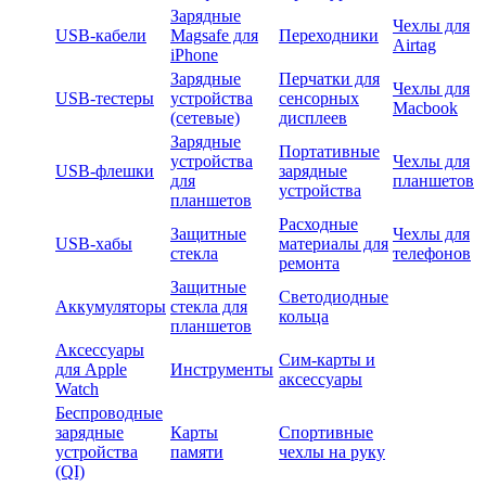
Зарядные
Чехлы для
USB-кабели
Magsafe для
Переходники
Airtag
iPhone
Зарядные
Перчатки для
Чехлы для
USB-тестеры
устройства
сенсорных
Macbook
(сетевые)
дисплеев
Зарядные
Портативные
устройства
Чехлы для
USB-флешки
зарядные
для
планшетов
устройства
планшетов
Расходные
Защитные
Чехлы для
USB-хабы
материалы для
стекла
телефонов
ремонта
Защитные
Светодиодные
Аккумуляторы
стекла для
кольца
планшетов
Аксессуары
Сим-карты и
для Apple
Инструменты
аксессуары
Watch
Беспроводные
зарядные
Карты
Спортивные
устройства
памяти
чехлы на руку
(QI)