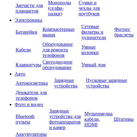
Моноподы
Сумки и
Запчасти для
(селфи-
чехлы для
планшетов
палки)
ноутбуков
Электроника
Сетевые
Компьютерные
Фитнес
Батарейки
фильтры и
мыши
браслеты
удлинители
Оборудование
Умные
Кабели
для ремонта
колонки
телефонов
Светодиодное
Клавиатуры
Умный дом
оборудование
Авто
Зарядные
Пусковые зарядные
Автокосметика
устройства
устройства
Держатели для
телефонов
Фото и видео
Зарядные
Мультимедиа
Bluetooth
устройства для
кабели,
Штативы
пульты
фотоаппаратов
HDMI
и камер
Аккумуляторы