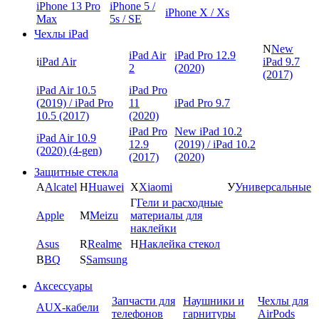
iPhone 13 Pro
iPhone 5 /
iPhone X / Xs
Max
5s / SE
Чехлы iPad
N
New
iPad Air
iPad Pro 12.9
i
iPad Air
iPad 9.7
2
(2020)
(2017)
iPad Air 10.5
iPad Pro
(2019) / iPad Pro
11
iPad Pro 9.7
10.5 (2017)
(2020)
iPad Pro
New iPad 10.2
iPad Air 10.9
12.9
(2019) / iPad 10.2
(2020) (4-gen)
(2017)
(2020)
Защитные стекла
A
Alcatel
H
Huawei
X
Xiaomi
У
Универсальные
Г
Гели и расходные
Apple
M
Meizu
материалы для
наклейки
Asus
R
Realme
Н
Наклейка стекол
B
BQ
S
Samsung
Аксессуары
Запчасти для
Наушники и
Чехлы для
AUX-кабели
телефонов
гарнитуры
AirPods