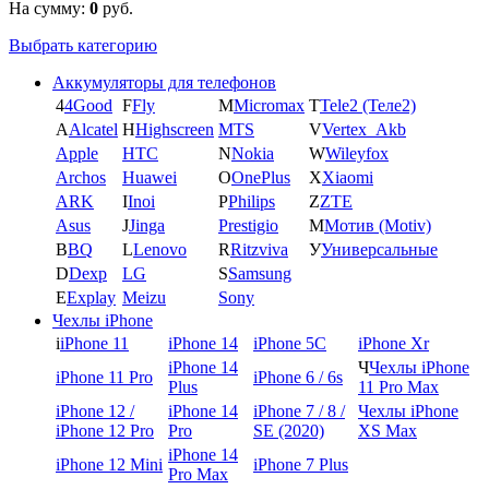
На сумму:
0
руб.
Выбрать категорию
Аккумуляторы для телефонов
4
4Good
F
Fly
M
Micromax
T
Tele2 (Теле2)
A
Alcatel
H
Highscreen
MTS
V
Vertex_Akb
Apple
HTC
N
Nokia
W
Wileyfox
Archos
Huawei
O
OnePlus
X
Xiaomi
ARK
I
Inoi
P
Philips
Z
ZTE
Asus
J
Jinga
Prestigio
М
Мотив (Motiv)
B
BQ
L
Lenovo
R
Ritzviva
У
Универсальные
D
Dexp
LG
S
Samsung
E
Explay
Meizu
Sony
Чехлы iPhone
i
iPhone 11
iPhone 14
iPhone 5C
iPhone Xr
iPhone 14
Ч
Чехлы iPhone
iPhone 11 Pro
iPhone 6 / 6s
Plus
11 Pro Max
iPhone 12 /
iPhone 14
iPhone 7 / 8 /
Чехлы iPhone
iPhone 12 Pro
Pro
SE (2020)
XS Max
iPhone 14
iPhone 12 Mini
iPhone 7 Plus
Pro Max