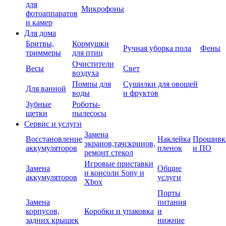
для
Микрофоны
фотоаппаратов
и камер
Для дома
Бритвы,
Кормушки
Ручная уборка пола
Фены
триммеры
для птиц
Очистители
Весы
Свет
воздуха
Помпы для
Сушилки для овощей
Для ванной
воды
и фруктов
Зубные
Роботы-
щетки
пылесосы
Сервис и услуги
Замена
Восстановление
Наклейка
Прошивк
экранов,тачскринов,
аккумуляторов
пленок
и ПО
ремонт стекол
Игровые приставки
Замена
Общие
и консоли Sony и
аккумуляторов
услуги
Xbox
Порты
Замена
питания
корпусов,
Коробки и упаковка
и
задних крышек
нижние