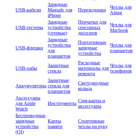
Зарядные
Чехлы для
USB-кабели
Magsafe для
Переходники
Airtag
iPhone
Зарядные
Перчатки для
Чехлы для
USB-тестеры
устройства
сенсорных
Macbook
(сетевые)
дисплеев
Зарядные
Портативные
устройства
Чехлы для
USB-флешки
зарядные
для
планшетов
устройства
планшетов
Расходные
Защитные
Чехлы для
USB-хабы
материалы для
стекла
телефонов
ремонта
Защитные
Светодиодные
Аккумуляторы
стекла для
кольца
планшетов
Аксессуары
Сим-карты и
для Apple
Инструменты
аксессуары
Watch
Беспроводные
зарядные
Карты
Спортивные
устройства
памяти
чехлы на руку
(QI)