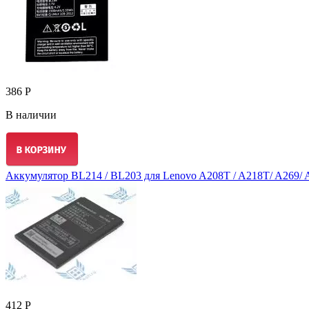
386 Р
В наличии
Аккумулятор BL214 / BL203 для Lenovo A208T / A218T/ A269/ A
412 Р