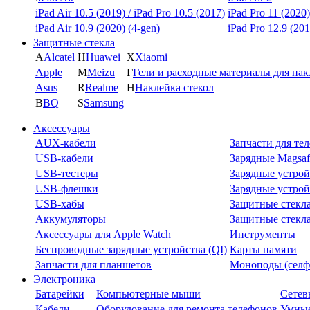
iPad Air 10.5 (2019) / iPad Pro 10.5 (2017)
iPad Pro 11 (2020)
iPad Air 10.9 (2020) (4-gen)
iPad Pro 12.9 (201
Защитные стекла
A
Alcatel
H
Huawei
X
Xiaomi
Apple
M
Meizu
Г
Гели и расходные материалы для на
Asus
R
Realme
Н
Наклейка стекол
B
BQ
S
Samsung
Аксессуары
AUX-кабели
Запчасти для те
USB-кабели
Зарядные Magsaf
USB-тестеры
Зарядные устрой
USB-флешки
Зарядные устрой
USB-хабы
Защитные стекл
Аккумуляторы
Защитные стекла
Аксессуары для Apple Watch
Инструменты
Беспроводные зарядные устройства (QI)
Карты памяти
Запчасти для планшетов
Моноподы (селф
Электроника
Батарейки
Компьютерные мыши
Сетев
Кабели
Оборудование для ремонта телефонов
Умные