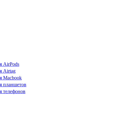
я AirPods
 Airtag
я Macbook
я планшетов
я телефонов