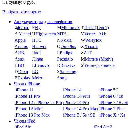
На сумму:
0
руб.
Выбрать категорию
Аккумуляторы для телефонов
4
4Good
F
Fly
M
Micromax
T
Tele2 (Теле2)
A
Alcatel
H
Highscreen
MTS
V
Vertex_Akb
Apple
HTC
N
Nokia
W
Wileyfox
Archos
Huawei
O
OnePlus
X
Xiaomi
ARK
I
Inoi
P
Philips
Z
ZTE
Asus
J
Jinga
Prestigio
М
Мотив (Motiv)
B
BQ
L
Lenovo
R
Ritzviva
У
Универсальные
D
Dexp
LG
S
Samsung
E
Explay
Meizu
Sony
Чехлы iPhone
i
iPhone 11
iPhone 14
iPhone 5C
iPhone 11 Pro
iPhone 14 Plus
iPhone 6 / 6s
iPhone 12 / iPhone 12 Pro
iPhone 14 Pro
iPhone 7 / 8 / 
iPhone 12 Mini
iPhone 14 Pro Max
iPhone 7 Plus
iPhone 13 Pro Max
iPhone 5 / 5s / SE
iPhone X / Xs
Чехлы iPad
i
iPad Air
iPad Air 2