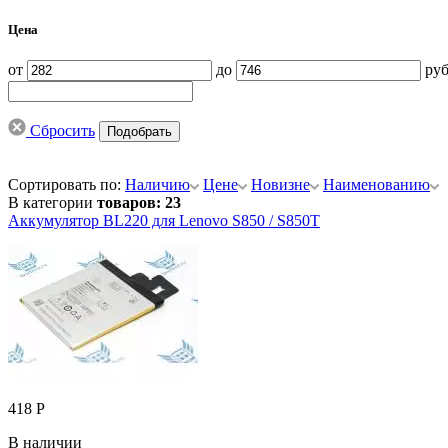
Цена
от
до
руб
Сбросить
Сортировать по:
Наличию
Цене
Новизне
Наименованию
В категории
товаров: 23
Аккумулятор BL220 для Lenovo S850 / S850T
418 Р
В наличии