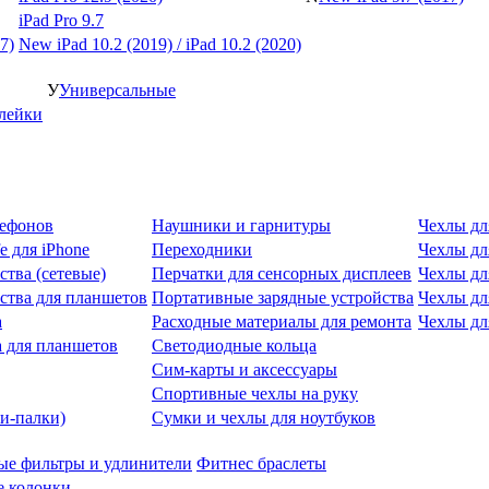
iPad Pro 9.7
7)
New iPad 10.2 (2019) / iPad 10.2 (2020)
У
Универсальные
клейки
лефонов
Наушники и гарнитуры
Чехлы дл
e для iPhone
Переходники
Чехлы для
ства (сетевые)
Перчатки для сенсорных дисплеев
Чехлы дл
ства для планшетов
Портативные зарядные устройства
Чехлы дл
а
Расходные материалы для ремонта
Чехлы дл
 для планшетов
Светодиодные кольца
Сим-карты и аксессуары
Спортивные чехлы на руку
и-палки)
Сумки и чехлы для ноутбуков
ые фильтры и удлинители
Фитнес браслеты
 колонки