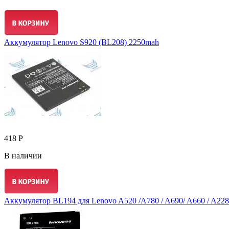
Аккумулятор Lenovo S920 (BL208) 2250mah
418 Р
В наличии
Аккумулятор BL194 для Lenovo A520 /A780 / A690/ A660 / A228