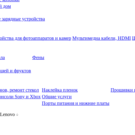
й дом
 зарядные устройства
ойства для фотоаппаратов и камер
Мультимедиа кабели, HDMI
Ш
ола
Фены
щей и фруктов
нов, ремонт стекол
Наклейка пленок
Прошивки 
онсоли Sony и Xbox
Общие услуги
Порты питания и нижние платы
Lenovo