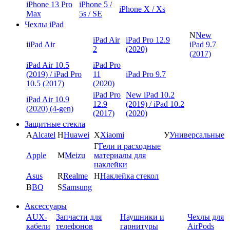
iPhone 13 Pro
iPhone 5 /
iPhone X / Xs
Max
5s / SE
Чехлы iPad
N
New
iPad Air
iPad Pro 12.9
i
iPad Air
iPad 9.7
2
(2020)
(2017)
iPad Air 10.5
iPad Pro
(2019) / iPad Pro
11
iPad Pro 9.7
10.5 (2017)
(2020)
iPad Pro
New iPad 10.2
iPad Air 10.9
12.9
(2019) / iPad 10.2
(2020) (4-gen)
(2017)
(2020)
Защитные стекла
A
Alcatel
H
Huawei
X
Xiaomi
У
Универсальные
Г
Гели и расходные
Apple
M
Meizu
материалы для
наклейки
Asus
R
Realme
Н
Наклейка стекол
B
BQ
S
Samsung
Аксессуары
AUX-
Запчасти для
Наушники и
Чехлы для
кабели
телефонов
гарнитуры
AirPods