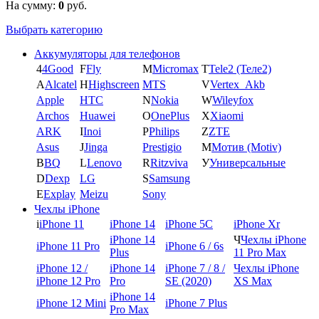
На сумму:
0
руб.
Выбрать категорию
Аккумуляторы для телефонов
4
4Good
F
Fly
M
Micromax
T
Tele2 (Теле2)
A
Alcatel
H
Highscreen
MTS
V
Vertex_Akb
Apple
HTC
N
Nokia
W
Wileyfox
Archos
Huawei
O
OnePlus
X
Xiaomi
ARK
I
Inoi
P
Philips
Z
ZTE
Asus
J
Jinga
Prestigio
М
Мотив (Motiv)
B
BQ
L
Lenovo
R
Ritzviva
У
Универсальные
D
Dexp
LG
S
Samsung
E
Explay
Meizu
Sony
Чехлы iPhone
i
iPhone 11
iPhone 14
iPhone 5C
iPhone Xr
iPhone 14
Ч
Чехлы iPhone
iPhone 11 Pro
iPhone 6 / 6s
Plus
11 Pro Max
iPhone 12 /
iPhone 14
iPhone 7 / 8 /
Чехлы iPhone
iPhone 12 Pro
Pro
SE (2020)
XS Max
iPhone 14
iPhone 12 Mini
iPhone 7 Plus
Pro Max