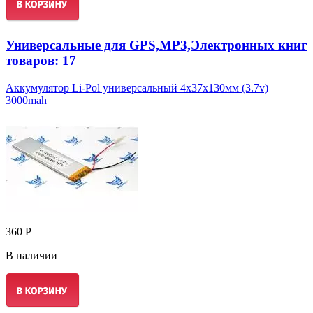
Универсальные для GPS,MP3,Электронных книг
товаров: 17
Аккумулятор Li-Pol универсальный 4x37x130мм (3.7v)
3000mah
360 Р
В наличии