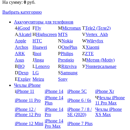
На сумму:
0
руб.
Выбрать категорию
Аккумуляторы для телефонов
4
4Good
F
Fly
M
Micromax
T
Tele2 (Теле2)
A
Alcatel
H
Highscreen
MTS
V
Vertex_Akb
Apple
HTC
N
Nokia
W
Wileyfox
Archos
Huawei
O
OnePlus
X
Xiaomi
ARK
I
Inoi
P
Philips
Z
ZTE
Asus
J
Jinga
Prestigio
М
Мотив (Motiv)
B
BQ
L
Lenovo
R
Ritzviva
У
Универсальные
D
Dexp
LG
S
Samsung
E
Explay
Meizu
Sony
Чехлы iPhone
i
iPhone 11
iPhone 14
iPhone 5C
iPhone Xr
iPhone 14
Ч
Чехлы iPhone
iPhone 11 Pro
iPhone 6 / 6s
Plus
11 Pro Max
iPhone 12 /
iPhone 14
iPhone 7 / 8 /
Чехлы iPhone
iPhone 12 Pro
Pro
SE (2020)
XS Max
iPhone 14
iPhone 12 Mini
iPhone 7 Plus
Pro Max