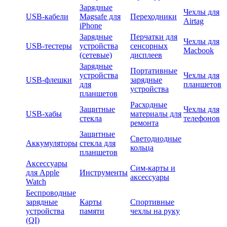
Зарядные
Чехлы для
USB-кабели
Magsafe для
Переходники
Airtag
iPhone
Зарядные
Перчатки для
Чехлы для
USB-тестеры
устройства
сенсорных
Macbook
(сетевые)
дисплеев
Зарядные
Портативные
устройства
Чехлы для
USB-флешки
зарядные
для
планшетов
устройства
планшетов
Расходные
Защитные
Чехлы для
USB-хабы
материалы для
стекла
телефонов
ремонта
Защитные
Светодиодные
Аккумуляторы
стекла для
кольца
планшетов
Аксессуары
Сим-карты и
для Apple
Инструменты
аксессуары
Watch
Беспроводные
зарядные
Карты
Спортивные
устройства
памяти
чехлы на руку
(QI)