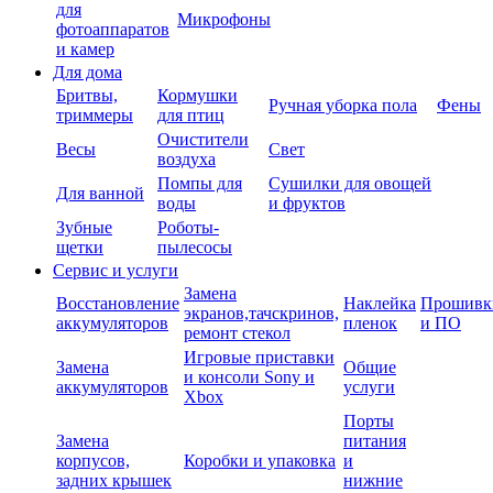
для
Микрофоны
фотоаппаратов
и камер
Для дома
Бритвы,
Кормушки
Ручная уборка пола
Фены
триммеры
для птиц
Очистители
Весы
Свет
воздуха
Помпы для
Сушилки для овощей
Для ванной
воды
и фруктов
Зубные
Роботы-
щетки
пылесосы
Сервис и услуги
Замена
Восстановление
Наклейка
Прошивк
экранов,тачскринов,
аккумуляторов
пленок
и ПО
ремонт стекол
Игровые приставки
Замена
Общие
и консоли Sony и
аккумуляторов
услуги
Xbox
Порты
Замена
питания
корпусов,
Коробки и упаковка
и
задних крышек
нижние