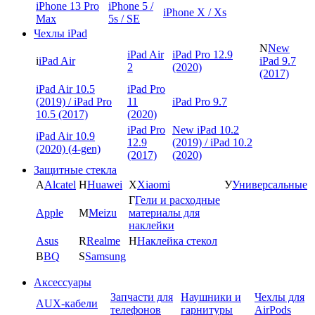
iPhone 13 Pro
iPhone 5 /
iPhone X / Xs
Max
5s / SE
Чехлы iPad
N
New
iPad Air
iPad Pro 12.9
i
iPad Air
iPad 9.7
2
(2020)
(2017)
iPad Air 10.5
iPad Pro
(2019) / iPad Pro
11
iPad Pro 9.7
10.5 (2017)
(2020)
iPad Pro
New iPad 10.2
iPad Air 10.9
12.9
(2019) / iPad 10.2
(2020) (4-gen)
(2017)
(2020)
Защитные стекла
A
Alcatel
H
Huawei
X
Xiaomi
У
Универсальные
Г
Гели и расходные
Apple
M
Meizu
материалы для
наклейки
Asus
R
Realme
Н
Наклейка стекол
B
BQ
S
Samsung
Аксессуары
Запчасти для
Наушники и
Чехлы для
AUX-кабели
телефонов
гарнитуры
AirPods