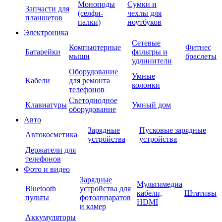
Моноподы
Сумки и
Запчасти для
(селфи-
чехлы для
планшетов
палки)
ноутбуков
Электроника
Сетевые
Компьютерные
Фитнес
Батарейки
фильтры и
мыши
браслеты
удлинители
Оборудование
Умные
Кабели
для ремонта
колонки
телефонов
Светодиодное
Клавиатуры
Умный дом
оборудование
Авто
Зарядные
Пусковые зарядные
Автокосметика
устройства
устройства
Держатели для
телефонов
Фото и видео
Зарядные
Мультимедиа
Bluetooth
устройства для
кабели,
Штативы
пульты
фотоаппаратов
HDMI
и камер
Аккумуляторы