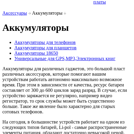
платы
Аксессуары
Аккумуляторы
Аккумуляторы
Аккумуляторы для телефонов
Аккумуляторы для планшетов
Аккумуляторы 18650
Универсальные для GPS,MP3,Электронных книг
Аккумуляторы для различных гаджетов, это большой пласт
различных аксессуаров, которые помогают вашим
устройствам работать автономно максимально возможное
время. При этом в зависимости от качества, ресурс батареи
составляет от 300 до 600 циклов заряд разряд. В случае, если
устройство заряжается не регулярно, например видео
регистратор, то срок службы может быть существенно
больше. Такое же явление было характерно для старых
сотовых телефонов.
На сегодня, в большинстве устройств работает на одном из
следующих типов батарей, Li-pol - самые распространенные
элементы питания, обладают достаточно невысокой ценой,