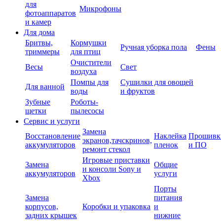
для
Микрофоны
фотоаппаратов
и камер
Для дома
Бритвы,
Кормушки
Ручная уборка пола
Фены
триммеры
для птиц
Очистители
Весы
Свет
воздуха
Помпы для
Сушилки для овощей
Для ванной
воды
и фруктов
Зубные
Роботы-
щетки
пылесосы
Сервис и услуги
Замена
Восстановление
Наклейка
Прошивк
экранов,тачскринов,
аккумуляторов
пленок
и ПО
ремонт стекол
Игровые приставки
Замена
Общие
и консоли Sony и
аккумуляторов
услуги
Xbox
Порты
Замена
питания
корпусов,
Коробки и упаковка
и
задних крышек
нижние