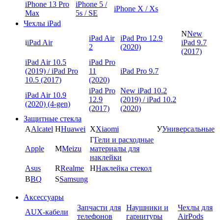
iPhone 13 Pro
iPhone 5 /
iPhone X / Xs
Max
5s / SE
Чехлы iPad
N
New
iPad Air
iPad Pro 12.9
i
iPad Air
iPad 9.7
2
(2020)
(2017)
iPad Air 10.5
iPad Pro
(2019) / iPad Pro
11
iPad Pro 9.7
10.5 (2017)
(2020)
iPad Pro
New iPad 10.2
iPad Air 10.9
12.9
(2019) / iPad 10.2
(2020) (4-gen)
(2017)
(2020)
Защитные стекла
A
Alcatel
H
Huawei
X
Xiaomi
У
Универсальные
Г
Гели и расходные
Apple
M
Meizu
материалы для
наклейки
Asus
R
Realme
Н
Наклейка стекол
B
BQ
S
Samsung
Аксессуары
Запчасти для
Наушники и
Чехлы для
AUX-кабели
телефонов
гарнитуры
AirPods