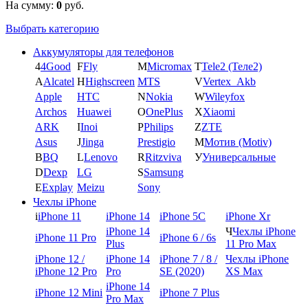
На сумму:
0
руб.
Выбрать категорию
Аккумуляторы для телефонов
4
4Good
F
Fly
M
Micromax
T
Tele2 (Теле2)
A
Alcatel
H
Highscreen
MTS
V
Vertex_Akb
Apple
HTC
N
Nokia
W
Wileyfox
Archos
Huawei
O
OnePlus
X
Xiaomi
ARK
I
Inoi
P
Philips
Z
ZTE
Asus
J
Jinga
Prestigio
М
Мотив (Motiv)
B
BQ
L
Lenovo
R
Ritzviva
У
Универсальные
D
Dexp
LG
S
Samsung
E
Explay
Meizu
Sony
Чехлы iPhone
i
iPhone 11
iPhone 14
iPhone 5C
iPhone Xr
iPhone 14
Ч
Чехлы iPhone
iPhone 11 Pro
iPhone 6 / 6s
Plus
11 Pro Max
iPhone 12 /
iPhone 14
iPhone 7 / 8 /
Чехлы iPhone
iPhone 12 Pro
Pro
SE (2020)
XS Max
iPhone 14
iPhone 12 Mini
iPhone 7 Plus
Pro Max