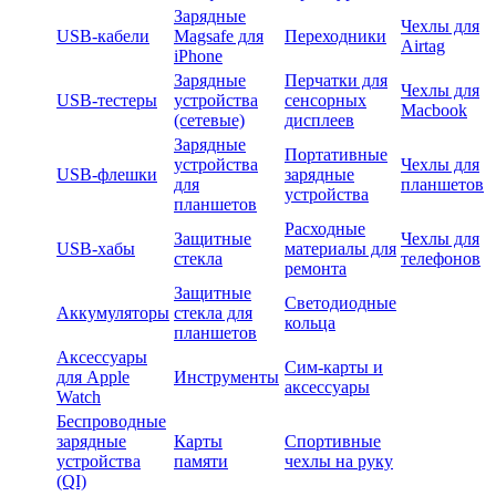
Зарядные
Чехлы для
USB-кабели
Magsafe для
Переходники
Airtag
iPhone
Зарядные
Перчатки для
Чехлы для
USB-тестеры
устройства
сенсорных
Macbook
(сетевые)
дисплеев
Зарядные
Портативные
устройства
Чехлы для
USB-флешки
зарядные
для
планшетов
устройства
планшетов
Расходные
Защитные
Чехлы для
USB-хабы
материалы для
стекла
телефонов
ремонта
Защитные
Светодиодные
Аккумуляторы
стекла для
кольца
планшетов
Аксессуары
Сим-карты и
для Apple
Инструменты
аксессуары
Watch
Беспроводные
зарядные
Карты
Спортивные
устройства
памяти
чехлы на руку
(QI)