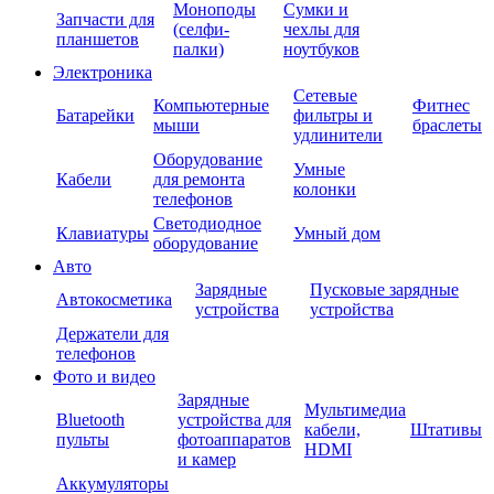
Моноподы
Сумки и
Запчасти для
(селфи-
чехлы для
планшетов
палки)
ноутбуков
Электроника
Сетевые
Компьютерные
Фитнес
Батарейки
фильтры и
мыши
браслеты
удлинители
Оборудование
Умные
Кабели
для ремонта
колонки
телефонов
Светодиодное
Клавиатуры
Умный дом
оборудование
Авто
Зарядные
Пусковые зарядные
Автокосметика
устройства
устройства
Держатели для
телефонов
Фото и видео
Зарядные
Мультимедиа
Bluetooth
устройства для
кабели,
Штативы
пульты
фотоаппаратов
HDMI
и камер
Аккумуляторы