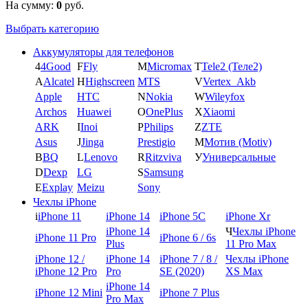
На сумму:
0
руб.
Выбрать категорию
Аккумуляторы для телефонов
4
4Good
F
Fly
M
Micromax
T
Tele2 (Теле2)
A
Alcatel
H
Highscreen
MTS
V
Vertex_Akb
Apple
HTC
N
Nokia
W
Wileyfox
Archos
Huawei
O
OnePlus
X
Xiaomi
ARK
I
Inoi
P
Philips
Z
ZTE
Asus
J
Jinga
Prestigio
М
Мотив (Motiv)
B
BQ
L
Lenovo
R
Ritzviva
У
Универсальные
D
Dexp
LG
S
Samsung
E
Explay
Meizu
Sony
Чехлы iPhone
i
iPhone 11
iPhone 14
iPhone 5C
iPhone Xr
iPhone 14
Ч
Чехлы iPhone
iPhone 11 Pro
iPhone 6 / 6s
Plus
11 Pro Max
iPhone 12 /
iPhone 14
iPhone 7 / 8 /
Чехлы iPhone
iPhone 12 Pro
Pro
SE (2020)
XS Max
iPhone 14
iPhone 12 Mini
iPhone 7 Plus
Pro Max