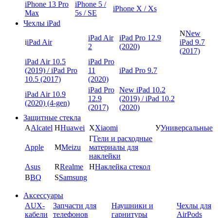
iPhone 13 Pro
iPhone 5 /
iPhone X / Xs
Max
5s / SE
Чехлы iPad
N
New
iPad Air
iPad Pro 12.9
i
iPad Air
iPad 9.7
2
(2020)
(2017)
iPad Air 10.5
iPad Pro
(2019) / iPad Pro
11
iPad Pro 9.7
10.5 (2017)
(2020)
iPad Pro
New iPad 10.2
iPad Air 10.9
12.9
(2019) / iPad 10.2
(2020) (4-gen)
(2017)
(2020)
Защитные стекла
A
Alcatel
H
Huawei
X
Xiaomi
У
Универсальные
Г
Гели и расходные
Apple
M
Meizu
материалы для
наклейки
Asus
R
Realme
Н
Наклейка стекол
B
BQ
S
Samsung
Аксессуары
AUX-
Запчасти для
Наушники и
Чехлы для
кабели
телефонов
гарнитуры
AirPods