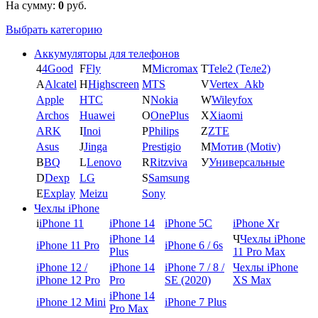
На сумму:
0
руб.
Выбрать категорию
Аккумуляторы для телефонов
4
4Good
F
Fly
M
Micromax
T
Tele2 (Теле2)
A
Alcatel
H
Highscreen
MTS
V
Vertex_Akb
Apple
HTC
N
Nokia
W
Wileyfox
Archos
Huawei
O
OnePlus
X
Xiaomi
ARK
I
Inoi
P
Philips
Z
ZTE
Asus
J
Jinga
Prestigio
М
Мотив (Motiv)
B
BQ
L
Lenovo
R
Ritzviva
У
Универсальные
D
Dexp
LG
S
Samsung
E
Explay
Meizu
Sony
Чехлы iPhone
i
iPhone 11
iPhone 14
iPhone 5C
iPhone Xr
iPhone 14
Ч
Чехлы iPhone
iPhone 11 Pro
iPhone 6 / 6s
Plus
11 Pro Max
iPhone 12 /
iPhone 14
iPhone 7 / 8 /
Чехлы iPhone
iPhone 12 Pro
Pro
SE (2020)
XS Max
iPhone 14
iPhone 12 Mini
iPhone 7 Plus
Pro Max