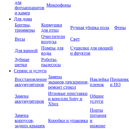
для
Микрофоны
фотоаппаратов
и камер
Для дома
Бритвы,
Кормушки
Ручная уборка пола
Фены
триммеры
для птиц
Очистители
Весы
Свет
воздуха
Помпы для
Сушилки для овощей
Для ванной
воды
и фруктов
Зубные
Роботы-
щетки
пылесосы
Сервис и услуги
Замена
Восстановление
Наклейка
Прошивк
экранов,тачскринов,
аккумуляторов
пленок
и ПО
ремонт стекол
Игровые приставки
Замена
Общие
и консоли Sony и
аккумуляторов
услуги
Xbox
Порты
Замена
питания
корпусов,
Коробки и упаковка
и
задних крышек
нижние