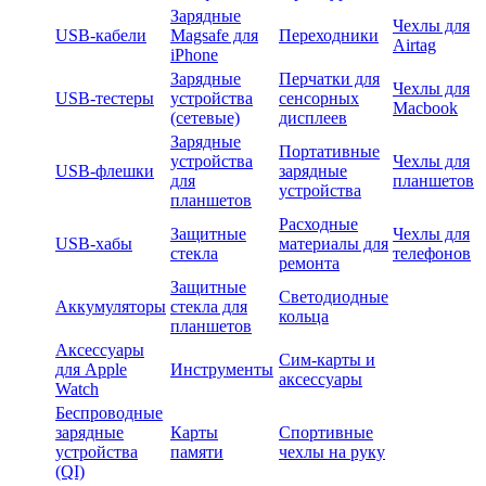
Зарядные
Чехлы для
USB-кабели
Magsafe для
Переходники
Airtag
iPhone
Зарядные
Перчатки для
Чехлы для
USB-тестеры
устройства
сенсорных
Macbook
(сетевые)
дисплеев
Зарядные
Портативные
устройства
Чехлы для
USB-флешки
зарядные
для
планшетов
устройства
планшетов
Расходные
Защитные
Чехлы для
USB-хабы
материалы для
стекла
телефонов
ремонта
Защитные
Светодиодные
Аккумуляторы
стекла для
кольца
планшетов
Аксессуары
Сим-карты и
для Apple
Инструменты
аксессуары
Watch
Беспроводные
зарядные
Карты
Спортивные
устройства
памяти
чехлы на руку
(QI)