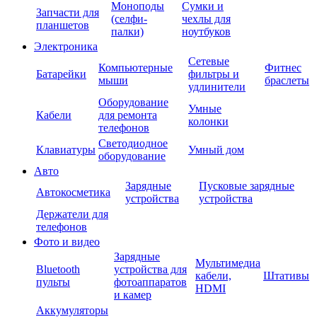
Моноподы
Сумки и
Запчасти для
(селфи-
чехлы для
планшетов
палки)
ноутбуков
Электроника
Сетевые
Компьютерные
Фитнес
Батарейки
фильтры и
мыши
браслеты
удлинители
Оборудование
Умные
Кабели
для ремонта
колонки
телефонов
Светодиодное
Клавиатуры
Умный дом
оборудование
Авто
Зарядные
Пусковые зарядные
Автокосметика
устройства
устройства
Держатели для
телефонов
Фото и видео
Зарядные
Мультимедиа
Bluetooth
устройства для
кабели,
Штативы
пульты
фотоаппаратов
HDMI
и камер
Аккумуляторы