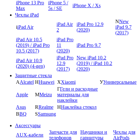
iPhone 13 Pro
iPhone 5 /
iPhone X / Xs
Max
5s / SE
Чехлы iPad
N
New
iPad Air
iPad Pro 12.9
i
iPad Air
iPad 9.7
2
(2020)
(2017)
iPad Air 10.5
iPad Pro
(2019) / iPad Pro
11
iPad Pro 9.7
10.5 (2017)
(2020)
iPad Pro
New iPad 10.2
iPad Air 10.9
12.9
(2019) / iPad 10.2
(2020) (4-gen)
(2017)
(2020)
Защитные стекла
A
Alcatel
H
Huawei
X
Xiaomi
У
Универсальные
Г
Гели и расходные
Apple
M
Meizu
материалы для
наклейки
Asus
R
Realme
Н
Наклейка стекол
B
BQ
S
Samsung
Аксессуары
Запчасти для
Наушники и
Чехлы для
AUX-кабели
телефонов
гарнитуры
AirPods