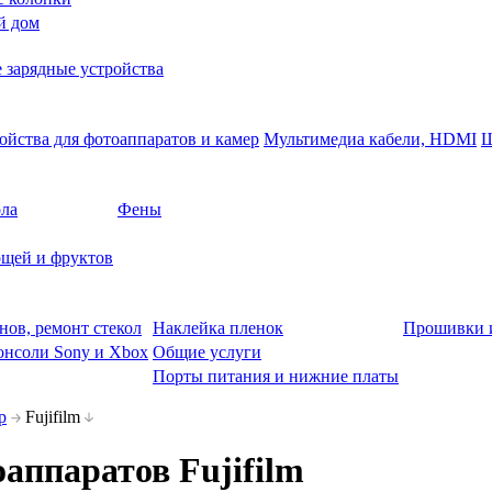
й дом
 зарядные устройства
ойства для фотоаппаратов и камер
Мультимедиа кабели, HDMI
Ш
ола
Фены
щей и фруктов
нов, ремонт стекол
Наклейка пленок
Прошивки 
онсоли Sony и Xbox
Общие услуги
Порты питания и нижние платы
р
Fujifilm
аппаратов Fujifilm