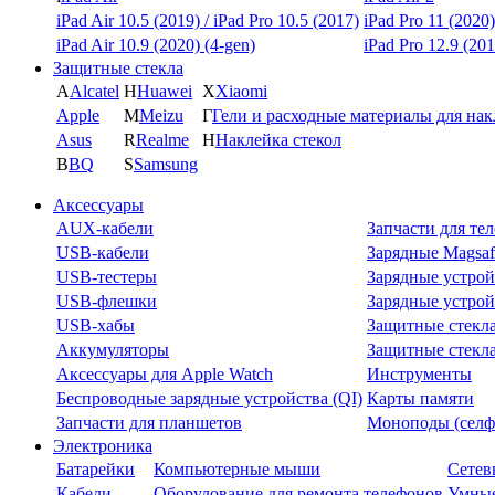
iPad Air 10.5 (2019) / iPad Pro 10.5 (2017)
iPad Pro 11 (2020)
iPad Air 10.9 (2020) (4-gen)
iPad Pro 12.9 (201
Защитные стекла
A
Alcatel
H
Huawei
X
Xiaomi
Apple
M
Meizu
Г
Гели и расходные материалы для на
Asus
R
Realme
Н
Наклейка стекол
B
BQ
S
Samsung
Аксессуары
AUX-кабели
Запчасти для те
USB-кабели
Зарядные Magsaf
USB-тестеры
Зарядные устрой
USB-флешки
Зарядные устрой
USB-хабы
Защитные стекл
Аккумуляторы
Защитные стекла
Аксессуары для Apple Watch
Инструменты
Беспроводные зарядные устройства (QI)
Карты памяти
Запчасти для планшетов
Моноподы (селф
Электроника
Батарейки
Компьютерные мыши
Сетев
Кабели
Оборудование для ремонта телефонов
Умные