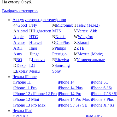
На сумму:
0
руб.
Выбрать категорию
Аккумуляторы для телефонов
4
4Good
F
Fly
M
Micromax
T
Tele2 (Теле2)
A
Alcatel
H
Highscreen
MTS
V
Vertex_Akb
Apple
HTC
N
Nokia
W
Wileyfox
Archos
Huawei
O
OnePlus
X
Xiaomi
ARK
I
Inoi
P
Philips
Z
ZTE
Asus
J
Jinga
Prestigio
М
Мотив (Motiv)
B
BQ
L
Lenovo
R
Ritzviva
У
Универсальные
D
Dexp
LG
S
Samsung
E
Explay
Meizu
Sony
Чехлы iPhone
i
iPhone 11
iPhone 14
iPhone 5C
iPhone 11 Pro
iPhone 14 Plus
iPhone 6 / 6s
iPhone 12 / iPhone 12 Pro
iPhone 14 Pro
iPhone 7 / 8 / 
iPhone 12 Mini
iPhone 14 Pro Max
iPhone 7 Plus
iPhone 13 Pro Max
iPhone 5 / 5s / SE
iPhone X / Xs
Чехлы iPad
i
iPad Air
iPad Air 2