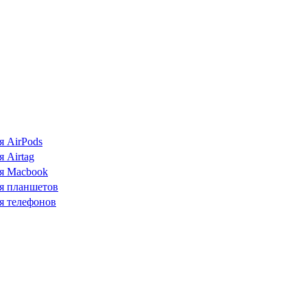
я AirPods
 Airtag
я Macbook
я планшетов
я телефонов