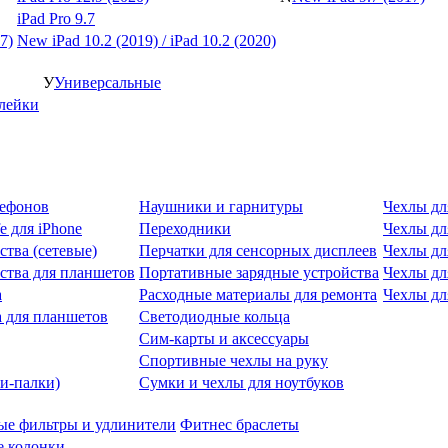
iPad Pro 9.7
7)
New iPad 10.2 (2019) / iPad 10.2 (2020)
У
Универсальные
клейки
лефонов
Наушники и гарнитуры
Чехлы дл
e для iPhone
Переходники
Чехлы для
ства (сетевые)
Перчатки для сенсорных дисплеев
Чехлы дл
ства для планшетов
Портативные зарядные устройства
Чехлы дл
а
Расходные материалы для ремонта
Чехлы дл
 для планшетов
Светодиодные кольца
Сим-карты и аксессуары
Спортивные чехлы на руку
и-палки)
Сумки и чехлы для ноутбуков
ые фильтры и удлинители
Фитнес браслеты
 колонки