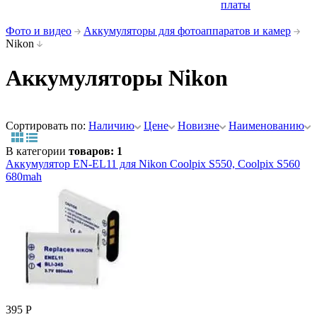
платы
Фото и видео
Аккумуляторы для фотоаппаратов и камер
Nikon
Аккумуляторы Nikon
Сортировать по:
Наличию
Цене
Новизне
Наименованию
В категории
товаров: 1
Аккумулятор EN-EL11 для Nikon Coolpix S550, Coolpix S560
680mah
395 Р