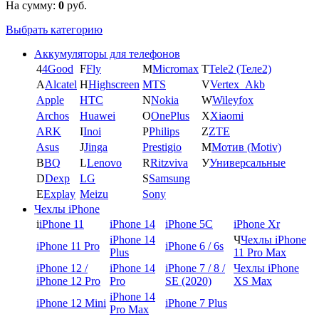
На сумму:
0
руб.
Выбрать категорию
Аккумуляторы для телефонов
4
4Good
F
Fly
M
Micromax
T
Tele2 (Теле2)
A
Alcatel
H
Highscreen
MTS
V
Vertex_Akb
Apple
HTC
N
Nokia
W
Wileyfox
Archos
Huawei
O
OnePlus
X
Xiaomi
ARK
I
Inoi
P
Philips
Z
ZTE
Asus
J
Jinga
Prestigio
М
Мотив (Motiv)
B
BQ
L
Lenovo
R
Ritzviva
У
Универсальные
D
Dexp
LG
S
Samsung
E
Explay
Meizu
Sony
Чехлы iPhone
i
iPhone 11
iPhone 14
iPhone 5C
iPhone Xr
iPhone 14
Ч
Чехлы iPhone
iPhone 11 Pro
iPhone 6 / 6s
Plus
11 Pro Max
iPhone 12 /
iPhone 14
iPhone 7 / 8 /
Чехлы iPhone
iPhone 12 Pro
Pro
SE (2020)
XS Max
iPhone 14
iPhone 12 Mini
iPhone 7 Plus
Pro Max