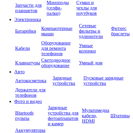
Моноподы
Сумки и
Запчасти для
(селфи-
чехлы для
планшетов
палки)
ноутбуков
Электроника
Сетевые
Компьютерные
Фитнес
Батарейки
фильтры и
мыши
браслеты
удлинители
Оборудование
Умные
Кабели
для ремонта
колонки
телефонов
Светодиодное
Клавиатуры
Умный дом
оборудование
Авто
Зарядные
Пусковые зарядные
Автокосметика
устройства
устройства
Держатели для
телефонов
Фото и видео
Зарядные
Мультимедиа
Bluetooth
устройства для
кабели,
Штативы
пульты
фотоаппаратов
HDMI
и камер
Аккумуляторы