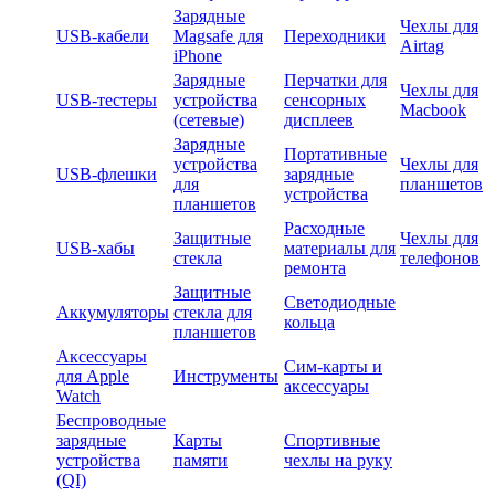
Зарядные
Чехлы для
USB-кабели
Magsafe для
Переходники
Airtag
iPhone
Зарядные
Перчатки для
Чехлы для
USB-тестеры
устройства
сенсорных
Macbook
(сетевые)
дисплеев
Зарядные
Портативные
устройства
Чехлы для
USB-флешки
зарядные
для
планшетов
устройства
планшетов
Расходные
Защитные
Чехлы для
USB-хабы
материалы для
стекла
телефонов
ремонта
Защитные
Светодиодные
Аккумуляторы
стекла для
кольца
планшетов
Аксессуары
Сим-карты и
для Apple
Инструменты
аксессуары
Watch
Беспроводные
зарядные
Карты
Спортивные
устройства
памяти
чехлы на руку
(QI)