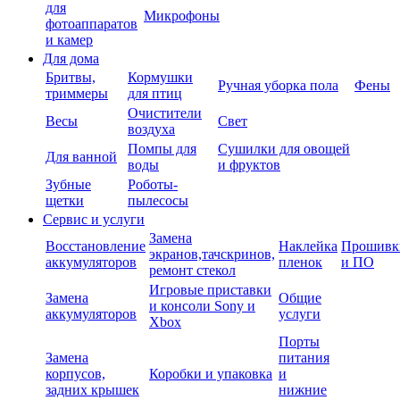
для
Микрофоны
фотоаппаратов
и камер
Для дома
Бритвы,
Кормушки
Ручная уборка пола
Фены
триммеры
для птиц
Очистители
Весы
Свет
воздуха
Помпы для
Сушилки для овощей
Для ванной
воды
и фруктов
Зубные
Роботы-
щетки
пылесосы
Сервис и услуги
Замена
Восстановление
Наклейка
Прошивк
экранов,тачскринов,
аккумуляторов
пленок
и ПО
ремонт стекол
Игровые приставки
Замена
Общие
и консоли Sony и
аккумуляторов
услуги
Xbox
Порты
Замена
питания
корпусов,
Коробки и упаковка
и
задних крышек
нижние