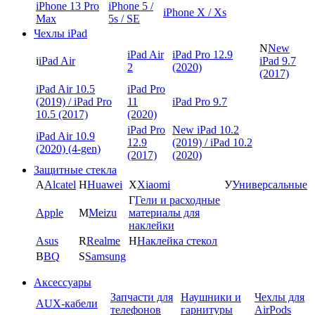
iPhone 13 Pro
iPhone 5 /
iPhone X / Xs
Max
5s / SE
Чехлы iPad
N
New
iPad Air
iPad Pro 12.9
i
iPad Air
iPad 9.7
2
(2020)
(2017)
iPad Air 10.5
iPad Pro
(2019) / iPad Pro
11
iPad Pro 9.7
10.5 (2017)
(2020)
iPad Pro
New iPad 10.2
iPad Air 10.9
12.9
(2019) / iPad 10.2
(2020) (4-gen)
(2017)
(2020)
Защитные стекла
A
Alcatel
H
Huawei
X
Xiaomi
У
Универсальные
Г
Гели и расходные
Apple
M
Meizu
материалы для
наклейки
Asus
R
Realme
Н
Наклейка стекол
B
BQ
S
Samsung
Аксессуары
Запчасти для
Наушники и
Чехлы для
AUX-кабели
телефонов
гарнитуры
AirPods