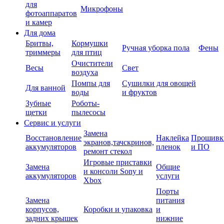
для
Микрофоны
фотоаппаратов
и камер
Для дома
Бритвы,
Кормушки
Ручная уборка пола
Фены
триммеры
для птиц
Очистители
Весы
Свет
воздуха
Помпы для
Сушилки для овощей
Для ванной
воды
и фруктов
Зубные
Роботы-
щетки
пылесосы
Сервис и услуги
Замена
Восстановление
Наклейка
Прошивк
экранов,тачскринов,
аккумуляторов
пленок
и ПО
ремонт стекол
Игровые приставки
Замена
Общие
и консоли Sony и
аккумуляторов
услуги
Xbox
Порты
Замена
питания
корпусов,
Коробки и упаковка
и
задних крышек
нижние