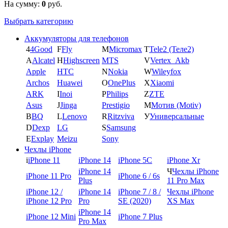
На сумму:
0
руб.
Выбрать категорию
Аккумуляторы для телефонов
4
4Good
F
Fly
M
Micromax
T
Tele2 (Теле2)
A
Alcatel
H
Highscreen
MTS
V
Vertex_Akb
Apple
HTC
N
Nokia
W
Wileyfox
Archos
Huawei
O
OnePlus
X
Xiaomi
ARK
I
Inoi
P
Philips
Z
ZTE
Asus
J
Jinga
Prestigio
М
Мотив (Motiv)
B
BQ
L
Lenovo
R
Ritzviva
У
Универсальные
D
Dexp
LG
S
Samsung
E
Explay
Meizu
Sony
Чехлы iPhone
i
iPhone 11
iPhone 14
iPhone 5C
iPhone Xr
iPhone 14
Ч
Чехлы iPhone
iPhone 11 Pro
iPhone 6 / 6s
Plus
11 Pro Max
iPhone 12 /
iPhone 14
iPhone 7 / 8 /
Чехлы iPhone
iPhone 12 Pro
Pro
SE (2020)
XS Max
iPhone 14
iPhone 12 Mini
iPhone 7 Plus
Pro Max