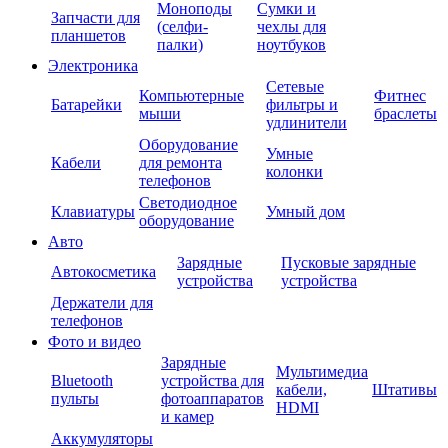
Моноподы
Сумки и
Запчасти для
(селфи-
чехлы для
планшетов
палки)
ноутбуков
Электроника
Сетевые
Компьютерные
Фитнес
Батарейки
фильтры и
мыши
браслеты
удлинители
Оборудование
Умные
Кабели
для ремонта
колонки
телефонов
Светодиодное
Клавиатуры
Умный дом
оборудование
Авто
Зарядные
Пусковые зарядные
Автокосметика
устройства
устройства
Держатели для
телефонов
Фото и видео
Зарядные
Мультимедиа
Bluetooth
устройства для
кабели,
Штативы
пульты
фотоаппаратов
HDMI
и камер
Аккумуляторы