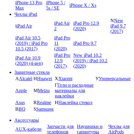
iPhone 13 Pro
iPhone 5 /
iPhone X / Xs
Max
5s / SE
Чехлы iPad
N
New
iPad Air
iPad Pro 12.9
i
iPad Air
iPad 9.7
2
(2020)
(2017)
iPad Air 10.5
iPad Pro
(2019) / iPad Pro
11
iPad Pro 9.7
10.5 (2017)
(2020)
iPad Pro
New iPad 10.2
iPad Air 10.9
12.9
(2019) / iPad 10.2
(2020) (4-gen)
(2017)
(2020)
Защитные стекла
A
Alcatel
H
Huawei
X
Xiaomi
У
Универсальные
Г
Гели и расходные
Apple
M
Meizu
материалы для
наклейки
Asus
R
Realme
Н
Наклейка стекол
B
BQ
S
Samsung
Аксессуары
Запчасти для
Наушники и
Чехлы для
AUX-кабели
телефонов
гарнитуры
AirPods