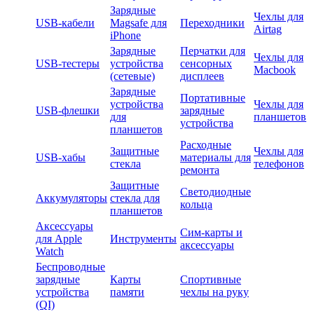
Зарядные
Чехлы для
USB-кабели
Magsafe для
Переходники
Airtag
iPhone
Зарядные
Перчатки для
Чехлы для
USB-тестеры
устройства
сенсорных
Macbook
(сетевые)
дисплеев
Зарядные
Портативные
устройства
Чехлы для
USB-флешки
зарядные
для
планшетов
устройства
планшетов
Расходные
Защитные
Чехлы для
USB-хабы
материалы для
стекла
телефонов
ремонта
Защитные
Светодиодные
Аккумуляторы
стекла для
кольца
планшетов
Аксессуары
Сим-карты и
для Apple
Инструменты
аксессуары
Watch
Беспроводные
зарядные
Карты
Спортивные
устройства
памяти
чехлы на руку
(QI)