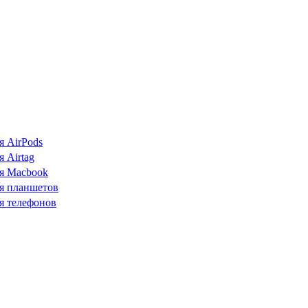
я AirPods
 Airtag
я Macbook
я планшетов
я телефонов