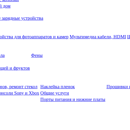
й дом
 зарядные устройства
ойства для фотоаппаратов и камер
Мультимедиа кабели, HDMI
Ш
ола
Фены
щей и фруктов
нов, ремонт стекол
Наклейка пленок
Прошивки 
онсоли Sony и Xbox
Общие услуги
Порты питания и нижние платы