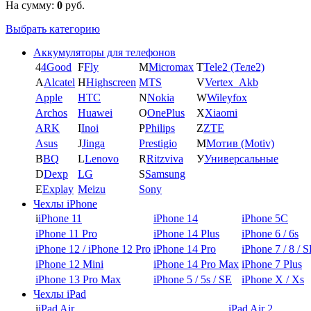
На сумму:
0
руб.
Выбрать категорию
Аккумуляторы для телефонов
4
4Good
F
Fly
M
Micromax
T
Tele2 (Теле2)
A
Alcatel
H
Highscreen
MTS
V
Vertex_Akb
Apple
HTC
N
Nokia
W
Wileyfox
Archos
Huawei
O
OnePlus
X
Xiaomi
ARK
I
Inoi
P
Philips
Z
ZTE
Asus
J
Jinga
Prestigio
М
Мотив (Motiv)
B
BQ
L
Lenovo
R
Ritzviva
У
Универсальные
D
Dexp
LG
S
Samsung
E
Explay
Meizu
Sony
Чехлы iPhone
i
iPhone 11
iPhone 14
iPhone 5C
iPhone 11 Pro
iPhone 14 Plus
iPhone 6 / 6s
iPhone 12 / iPhone 12 Pro
iPhone 14 Pro
iPhone 7 / 8 / 
iPhone 12 Mini
iPhone 14 Pro Max
iPhone 7 Plus
iPhone 13 Pro Max
iPhone 5 / 5s / SE
iPhone X / Xs
Чехлы iPad
i
iPad Air
iPad Air 2