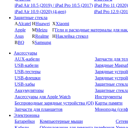
iPad Air 10.5 (2019) / iPad Pro 10.5 (2017)
iPad Pro 11 (2020)
iPad Air 10.9 (2020) (4-gen)
iPad Pro 12.9 (201
Защитные стекла
A
Alcatel
H
Huawei
X
Xiaomi
Apple
M
Meizu
Г
Гели и расходные материалы для на
Asus
R
Realme
Н
Наклейка стекол
B
BQ
S
Samsung
Аксессуары
AUX-кабели
Запчасти для те
USB-кабели
Зарядные Magsaf
USB-тестеры
Зарядные устрой
USB-флешки
Зарядные устрой
USB-хабы
Защитные стекл
Аккумуляторы
Защитные стекла
Аксессуары для Apple Watch
Инструменты
Беспроводные зарядные устройства (QI)
Карты памяти
Запчасти для планшетов
Моноподы (селф
Электроника
Батарейки
Компьютерные мыши
Сетев
Кабели
Оборудование для ремонта телефонов
Умные