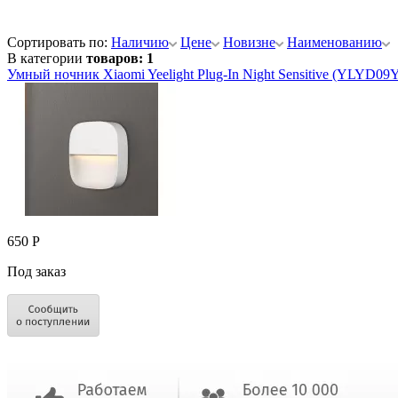
Сортировать по:
Наличию
Цене
Новизне
Наименованию
В категории
товаров: 1
Умный ночник Xiaomi Yeelight Plug-In Night Sensitive (YLYD09
650 Р
Под заказ