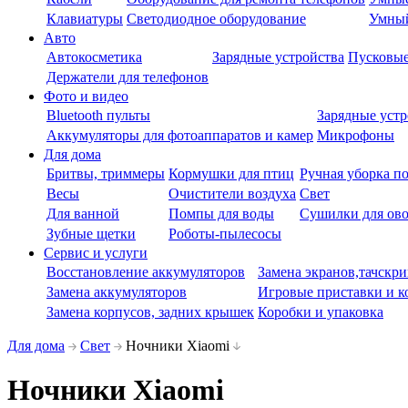
Клавиатуры
Светодиодное оборудование
Умны
Авто
Автокосметика
Зарядные устройства
Пусковые
Держатели для телефонов
Фото и видео
Bluetooth пульты
Зарядные устр
Аккумуляторы для фотоаппаратов и камер
Микрофоны
Для дома
Бритвы, триммеры
Кормушки для птиц
Ручная уборка п
Весы
Очистители воздуха
Свет
Для ванной
Помпы для воды
Сушилки для ово
Зубные щетки
Роботы-пылесосы
Сервис и услуги
Восстановление аккумуляторов
Замена экранов,тачскри
Замена аккумуляторов
Игровые приставки и к
Замена корпусов, задних крышек
Коробки и упаковка
Для дома
Свет
Ночники Xiaomi
Ночники Xiaomi