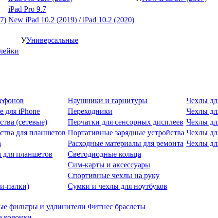
iPad Pro 9.7
7)
New iPad 10.2 (2019) / iPad 10.2 (2020)
У
Универсальные
клейки
лефонов
Наушники и гарнитуры
Чехлы дл
e для iPhone
Переходники
Чехлы для
ства (сетевые)
Перчатки для сенсорных дисплеев
Чехлы дл
ства для планшетов
Портативные зарядные устройства
Чехлы дл
а
Расходные материалы для ремонта
Чехлы дл
 для планшетов
Светодиодные кольца
Сим-карты и аксессуары
Спортивные чехлы на руку
и-палки)
Сумки и чехлы для ноутбуков
ые фильтры и удлинители
Фитнес браслеты
 колонки