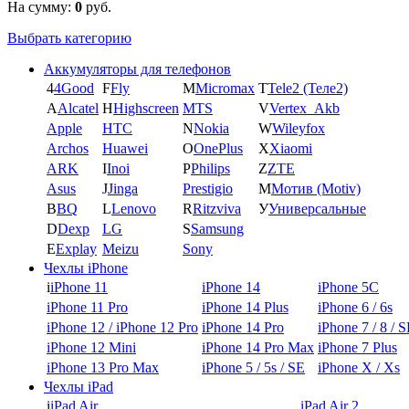
На сумму:
0
руб.
Выбрать категорию
Аккумуляторы для телефонов
4
4Good
F
Fly
M
Micromax
T
Tele2 (Теле2)
A
Alcatel
H
Highscreen
MTS
V
Vertex_Akb
Apple
HTC
N
Nokia
W
Wileyfox
Archos
Huawei
O
OnePlus
X
Xiaomi
ARK
I
Inoi
P
Philips
Z
ZTE
Asus
J
Jinga
Prestigio
М
Мотив (Motiv)
B
BQ
L
Lenovo
R
Ritzviva
У
Универсальные
D
Dexp
LG
S
Samsung
E
Explay
Meizu
Sony
Чехлы iPhone
i
iPhone 11
iPhone 14
iPhone 5C
iPhone 11 Pro
iPhone 14 Plus
iPhone 6 / 6s
iPhone 12 / iPhone 12 Pro
iPhone 14 Pro
iPhone 7 / 8 / 
iPhone 12 Mini
iPhone 14 Pro Max
iPhone 7 Plus
iPhone 13 Pro Max
iPhone 5 / 5s / SE
iPhone X / Xs
Чехлы iPad
i
iPad Air
iPad Air 2