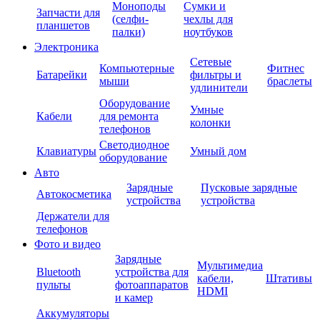
Моноподы
Сумки и
Запчасти для
(селфи-
чехлы для
планшетов
палки)
ноутбуков
Электроника
Сетевые
Компьютерные
Фитнес
Батарейки
фильтры и
мыши
браслеты
удлинители
Оборудование
Умные
Кабели
для ремонта
колонки
телефонов
Светодиодное
Клавиатуры
Умный дом
оборудование
Авто
Зарядные
Пусковые зарядные
Автокосметика
устройства
устройства
Держатели для
телефонов
Фото и видео
Зарядные
Мультимедиа
Bluetooth
устройства для
кабели,
Штативы
пульты
фотоаппаратов
HDMI
и камер
Аккумуляторы