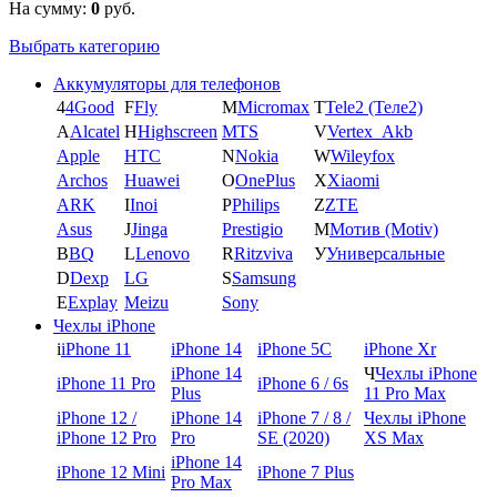
На сумму:
0
руб.
Выбрать категорию
Аккумуляторы для телефонов
4
4Good
F
Fly
M
Micromax
T
Tele2 (Теле2)
A
Alcatel
H
Highscreen
MTS
V
Vertex_Akb
Apple
HTC
N
Nokia
W
Wileyfox
Archos
Huawei
O
OnePlus
X
Xiaomi
ARK
I
Inoi
P
Philips
Z
ZTE
Asus
J
Jinga
Prestigio
М
Мотив (Motiv)
B
BQ
L
Lenovo
R
Ritzviva
У
Универсальные
D
Dexp
LG
S
Samsung
E
Explay
Meizu
Sony
Чехлы iPhone
i
iPhone 11
iPhone 14
iPhone 5C
iPhone Xr
iPhone 14
Ч
Чехлы iPhone
iPhone 11 Pro
iPhone 6 / 6s
Plus
11 Pro Max
iPhone 12 /
iPhone 14
iPhone 7 / 8 /
Чехлы iPhone
iPhone 12 Pro
Pro
SE (2020)
XS Max
iPhone 14
iPhone 12 Mini
iPhone 7 Plus
Pro Max