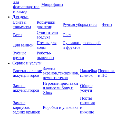
для
Микрофоны
фотоаппаратов
и камер
Для дома
Бритвы,
Кормушки
Ручная уборка пола
Фены
триммеры
для птиц
Очистители
Весы
Свет
воздуха
Помпы для
Сушилки для овощей
Для ванной
воды
и фруктов
Зубные
Роботы-
щетки
пылесосы
Сервис и услуги
Замена
Восстановление
Наклейка
Прошивк
экранов,тачскринов,
аккумуляторов
пленок
и ПО
ремонт стекол
Игровые приставки
Замена
Общие
и консоли Sony и
аккумуляторов
услуги
Xbox
Порты
Замена
питания
корпусов,
Коробки и упаковка
и
задних крышек
нижние