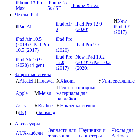
iPhone 13 Pro
iPhone 5 /
iPhone X / Xs
Max
5s / SE
Чехлы iPad
N
New
iPad Air
iPad Pro 12.9
i
iPad Air
iPad 9.7
2
(2020)
(2017)
iPad Air 10.5
iPad Pro
(2019) / iPad Pro
11
iPad Pro 9.7
10.5 (2017)
(2020)
iPad Pro
New iPad 10.2
iPad Air 10.9
12.9
(2019) / iPad 10.2
(2020) (4-gen)
(2017)
(2020)
Защитные стекла
A
Alcatel
H
Huawei
X
Xiaomi
У
Универсальные
Г
Гели и расходные
Apple
M
Meizu
материалы для
наклейки
Asus
R
Realme
Н
Наклейка стекол
B
BQ
S
Samsung
Аксессуары
Запчасти для
Наушники и
Чехлы для
AUX-кабели
телефонов
гарнитуры
AirPods