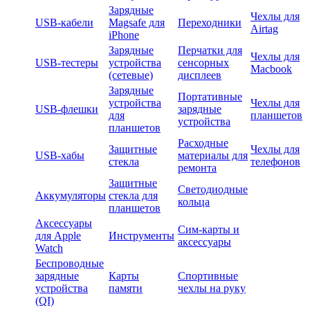
Зарядные
Чехлы для
USB-кабели
Magsafe для
Переходники
Airtag
iPhone
Зарядные
Перчатки для
Чехлы для
USB-тестеры
устройства
сенсорных
Macbook
(сетевые)
дисплеев
Зарядные
Портативные
устройства
Чехлы для
USB-флешки
зарядные
для
планшетов
устройства
планшетов
Расходные
Защитные
Чехлы для
USB-хабы
материалы для
стекла
телефонов
ремонта
Защитные
Светодиодные
Аккумуляторы
стекла для
кольца
планшетов
Аксессуары
Сим-карты и
для Apple
Инструменты
аксессуары
Watch
Беспроводные
зарядные
Карты
Спортивные
устройства
памяти
чехлы на руку
(QI)