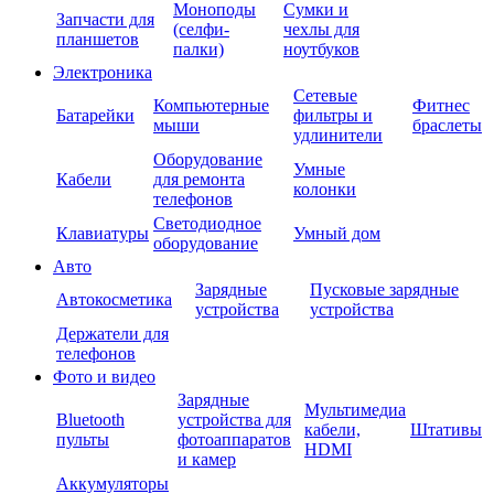
Моноподы
Сумки и
Запчасти для
(селфи-
чехлы для
планшетов
палки)
ноутбуков
Электроника
Сетевые
Компьютерные
Фитнес
Батарейки
фильтры и
мыши
браслеты
удлинители
Оборудование
Умные
Кабели
для ремонта
колонки
телефонов
Светодиодное
Клавиатуры
Умный дом
оборудование
Авто
Зарядные
Пусковые зарядные
Автокосметика
устройства
устройства
Держатели для
телефонов
Фото и видео
Зарядные
Мультимедиа
Bluetooth
устройства для
кабели,
Штативы
пульты
фотоаппаратов
HDMI
и камер
Аккумуляторы