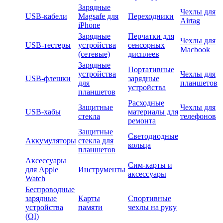
Зарядные
Чехлы для
USB-кабели
Magsafe для
Переходники
Airtag
iPhone
Зарядные
Перчатки для
Чехлы для
USB-тестеры
устройства
сенсорных
Macbook
(сетевые)
дисплеев
Зарядные
Портативные
устройства
Чехлы для
USB-флешки
зарядные
для
планшетов
устройства
планшетов
Расходные
Защитные
Чехлы для
USB-хабы
материалы для
стекла
телефонов
ремонта
Защитные
Светодиодные
Аккумуляторы
стекла для
кольца
планшетов
Аксессуары
Сим-карты и
для Apple
Инструменты
аксессуары
Watch
Беспроводные
зарядные
Карты
Спортивные
устройства
памяти
чехлы на руку
(QI)