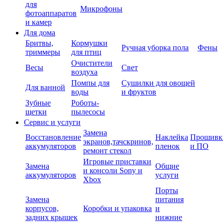
для
Микрофоны
фотоаппаратов
и камер
Для дома
Бритвы,
Кормушки
Ручная уборка пола
Фены
триммеры
для птиц
Очистители
Весы
Свет
воздуха
Помпы для
Сушилки для овощей
Для ванной
воды
и фруктов
Зубные
Роботы-
щетки
пылесосы
Сервис и услуги
Замена
Восстановление
Наклейка
Прошивк
экранов,тачскринов,
аккумуляторов
пленок
и ПО
ремонт стекол
Игровые приставки
Замена
Общие
и консоли Sony и
аккумуляторов
услуги
Xbox
Порты
Замена
питания
корпусов,
Коробки и упаковка
и
задних крышек
нижние