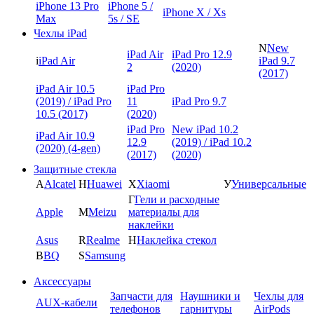
iPhone 13 Pro
iPhone 5 /
iPhone X / Xs
Max
5s / SE
Чехлы iPad
N
New
iPad Air
iPad Pro 12.9
i
iPad Air
iPad 9.7
2
(2020)
(2017)
iPad Air 10.5
iPad Pro
(2019) / iPad Pro
11
iPad Pro 9.7
10.5 (2017)
(2020)
iPad Pro
New iPad 10.2
iPad Air 10.9
12.9
(2019) / iPad 10.2
(2020) (4-gen)
(2017)
(2020)
Защитные стекла
A
Alcatel
H
Huawei
X
Xiaomi
У
Универсальные
Г
Гели и расходные
Apple
M
Meizu
материалы для
наклейки
Asus
R
Realme
Н
Наклейка стекол
B
BQ
S
Samsung
Аксессуары
Запчасти для
Наушники и
Чехлы для
AUX-кабели
телефонов
гарнитуры
AirPods