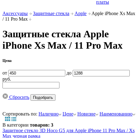
платы
Аксессуары
Защитные стекла
Apple
Apple iPhone Xs Max
/ 11 Pro Max
Защитные стекла Apple
iPhone Xs Max / 11 Pro Max
Цена
от
до
руб.
Сбросить
Сортировать по:
Наличию
Цене
Новизне
Наименованию
В категории
товаров: 3
Защитное стекло 3D Hoco G5 для Apple iPhone 11 Pro Max / Xs
Max черная рамка