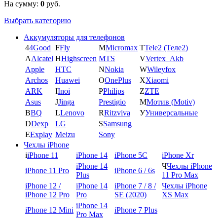
На сумму:
0
руб.
Выбрать категорию
Аккумуляторы для телефонов
4
4Good
F
Fly
M
Micromax
T
Tele2 (Теле2)
A
Alcatel
H
Highscreen
MTS
V
Vertex_Akb
Apple
HTC
N
Nokia
W
Wileyfox
Archos
Huawei
O
OnePlus
X
Xiaomi
ARK
I
Inoi
P
Philips
Z
ZTE
Asus
J
Jinga
Prestigio
М
Мотив (Motiv)
B
BQ
L
Lenovo
R
Ritzviva
У
Универсальные
D
Dexp
LG
S
Samsung
E
Explay
Meizu
Sony
Чехлы iPhone
i
iPhone 11
iPhone 14
iPhone 5C
iPhone Xr
iPhone 14
Ч
Чехлы iPhone
iPhone 11 Pro
iPhone 6 / 6s
Plus
11 Pro Max
iPhone 12 /
iPhone 14
iPhone 7 / 8 /
Чехлы iPhone
iPhone 12 Pro
Pro
SE (2020)
XS Max
iPhone 14
iPhone 12 Mini
iPhone 7 Plus
Pro Max