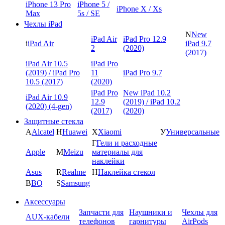
iPhone 13 Pro
iPhone 5 /
iPhone X / Xs
Max
5s / SE
Чехлы iPad
N
New
iPad Air
iPad Pro 12.9
i
iPad Air
iPad 9.7
2
(2020)
(2017)
iPad Air 10.5
iPad Pro
(2019) / iPad Pro
11
iPad Pro 9.7
10.5 (2017)
(2020)
iPad Pro
New iPad 10.2
iPad Air 10.9
12.9
(2019) / iPad 10.2
(2020) (4-gen)
(2017)
(2020)
Защитные стекла
A
Alcatel
H
Huawei
X
Xiaomi
У
Универсальные
Г
Гели и расходные
Apple
M
Meizu
материалы для
наклейки
Asus
R
Realme
Н
Наклейка стекол
B
BQ
S
Samsung
Аксессуары
Запчасти для
Наушники и
Чехлы для
AUX-кабели
телефонов
гарнитуры
AirPods