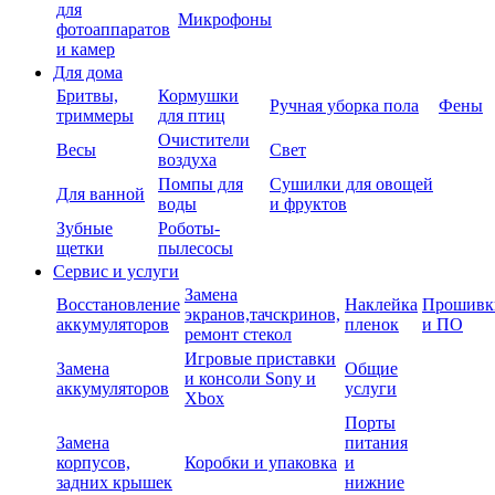
для
Микрофоны
фотоаппаратов
и камер
Для дома
Бритвы,
Кормушки
Ручная уборка пола
Фены
триммеры
для птиц
Очистители
Весы
Свет
воздуха
Помпы для
Сушилки для овощей
Для ванной
воды
и фруктов
Зубные
Роботы-
щетки
пылесосы
Сервис и услуги
Замена
Восстановление
Наклейка
Прошивк
экранов,тачскринов,
аккумуляторов
пленок
и ПО
ремонт стекол
Игровые приставки
Замена
Общие
и консоли Sony и
аккумуляторов
услуги
Xbox
Порты
Замена
питания
корпусов,
Коробки и упаковка
и
задних крышек
нижние