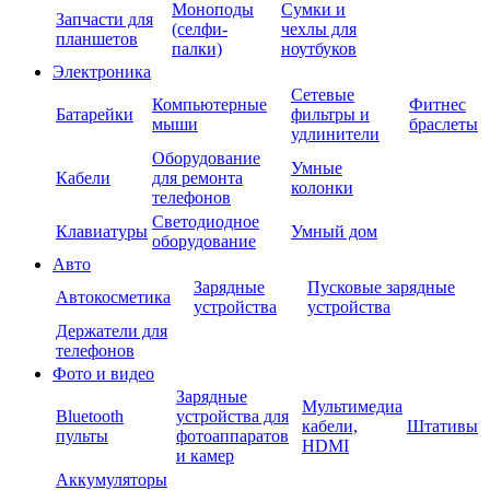
Моноподы
Сумки и
Запчасти для
(селфи-
чехлы для
планшетов
палки)
ноутбуков
Электроника
Сетевые
Компьютерные
Фитнес
Батарейки
фильтры и
мыши
браслеты
удлинители
Оборудование
Умные
Кабели
для ремонта
колонки
телефонов
Светодиодное
Клавиатуры
Умный дом
оборудование
Авто
Зарядные
Пусковые зарядные
Автокосметика
устройства
устройства
Держатели для
телефонов
Фото и видео
Зарядные
Мультимедиа
Bluetooth
устройства для
кабели,
Штативы
пульты
фотоаппаратов
HDMI
и камер
Аккумуляторы