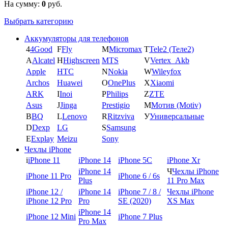
На сумму:
0
руб.
Выбрать категорию
Аккумуляторы для телефонов
4
4Good
F
Fly
M
Micromax
T
Tele2 (Теле2)
A
Alcatel
H
Highscreen
MTS
V
Vertex_Akb
Apple
HTC
N
Nokia
W
Wileyfox
Archos
Huawei
O
OnePlus
X
Xiaomi
ARK
I
Inoi
P
Philips
Z
ZTE
Asus
J
Jinga
Prestigio
М
Мотив (Motiv)
B
BQ
L
Lenovo
R
Ritzviva
У
Универсальные
D
Dexp
LG
S
Samsung
E
Explay
Meizu
Sony
Чехлы iPhone
i
iPhone 11
iPhone 14
iPhone 5C
iPhone Xr
iPhone 14
Ч
Чехлы iPhone
iPhone 11 Pro
iPhone 6 / 6s
Plus
11 Pro Max
iPhone 12 /
iPhone 14
iPhone 7 / 8 /
Чехлы iPhone
iPhone 12 Pro
Pro
SE (2020)
XS Max
iPhone 14
iPhone 12 Mini
iPhone 7 Plus
Pro Max