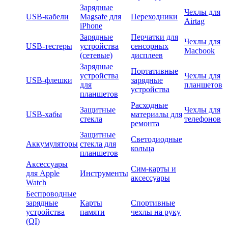
Зарядные
Чехлы для
USB-кабели
Magsafe для
Переходники
Airtag
iPhone
Зарядные
Перчатки для
Чехлы для
USB-тестеры
устройства
сенсорных
Macbook
(сетевые)
дисплеев
Зарядные
Портативные
устройства
Чехлы для
USB-флешки
зарядные
для
планшетов
устройства
планшетов
Расходные
Защитные
Чехлы для
USB-хабы
материалы для
стекла
телефонов
ремонта
Защитные
Светодиодные
Аккумуляторы
стекла для
кольца
планшетов
Аксессуары
Сим-карты и
для Apple
Инструменты
аксессуары
Watch
Беспроводные
зарядные
Карты
Спортивные
устройства
памяти
чехлы на руку
(QI)