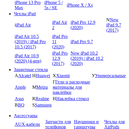
iPhone 13 Pro
iPhone 5 /
iPhone X / Xs
Max
5s / SE
Чехлы iPad
N
New
iPad Air
iPad Pro 12.9
i
iPad Air
iPad 9.7
2
(2020)
(2017)
iPad Air 10.5
iPad Pro
(2019) / iPad Pro
11
iPad Pro 9.7
10.5 (2017)
(2020)
iPad Pro
New iPad 10.2
iPad Air 10.9
12.9
(2019) / iPad 10.2
(2020) (4-gen)
(2017)
(2020)
Защитные стекла
A
Alcatel
H
Huawei
X
Xiaomi
У
Универсальные
Г
Гели и расходные
Apple
M
Meizu
материалы для
наклейки
Asus
R
Realme
Н
Наклейка стекол
B
BQ
S
Samsung
Аксессуары
Запчасти для
Наушники и
Чехлы для
AUX-кабели
телефонов
гарнитуры
AirPods