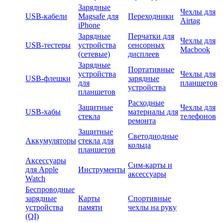
Зарядные
Чехлы для
USB-кабели
Magsafe для
Переходники
Airtag
iPhone
Зарядные
Перчатки для
Чехлы для
USB-тестеры
устройства
сенсорных
Macbook
(сетевые)
дисплеев
Зарядные
Портативные
устройства
Чехлы для
USB-флешки
зарядные
для
планшетов
устройства
планшетов
Расходные
Защитные
Чехлы для
USB-хабы
материалы для
стекла
телефонов
ремонта
Защитные
Светодиодные
Аккумуляторы
стекла для
кольца
планшетов
Аксессуары
Сим-карты и
для Apple
Инструменты
аксессуары
Watch
Беспроводные
зарядные
Карты
Спортивные
устройства
памяти
чехлы на руку
(QI)