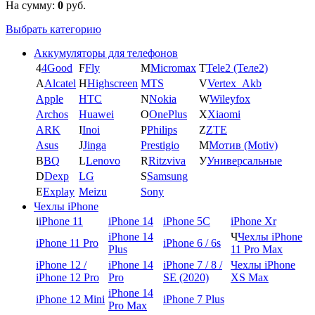
На сумму:
0
руб.
Выбрать категорию
Аккумуляторы для телефонов
4
4Good
F
Fly
M
Micromax
T
Tele2 (Теле2)
A
Alcatel
H
Highscreen
MTS
V
Vertex_Akb
Apple
HTC
N
Nokia
W
Wileyfox
Archos
Huawei
O
OnePlus
X
Xiaomi
ARK
I
Inoi
P
Philips
Z
ZTE
Asus
J
Jinga
Prestigio
М
Мотив (Motiv)
B
BQ
L
Lenovo
R
Ritzviva
У
Универсальные
D
Dexp
LG
S
Samsung
E
Explay
Meizu
Sony
Чехлы iPhone
i
iPhone 11
iPhone 14
iPhone 5C
iPhone Xr
iPhone 14
Ч
Чехлы iPhone
iPhone 11 Pro
iPhone 6 / 6s
Plus
11 Pro Max
iPhone 12 /
iPhone 14
iPhone 7 / 8 /
Чехлы iPhone
iPhone 12 Pro
Pro
SE (2020)
XS Max
iPhone 14
iPhone 12 Mini
iPhone 7 Plus
Pro Max