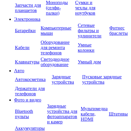
Моноподы
Сумки и
Запчасти для
(селфи-
чехлы для
планшетов
палки)
ноутбуков
Электроника
Сетевые
Компьютерные
Фитнес
Батарейки
фильтры и
мыши
браслеты
удлинители
Оборудование
Умные
Кабели
для ремонта
колонки
телефонов
Светодиодное
Клавиатуры
Умный дом
оборудование
Авто
Зарядные
Пусковые зарядные
Автокосметика
устройства
устройства
Держатели для
телефонов
Фото и видео
Зарядные
Мультимедиа
Bluetooth
устройства для
кабели,
Штативы
пульты
фотоаппаратов
HDMI
и камер
Аккумуляторы