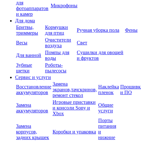
для
Микрофоны
фотоаппаратов
и камер
Для дома
Бритвы,
Кормушки
Ручная уборка пола
Фены
триммеры
для птиц
Очистители
Весы
Свет
воздуха
Помпы для
Сушилки для овощей
Для ванной
воды
и фруктов
Зубные
Роботы-
щетки
пылесосы
Сервис и услуги
Замена
Восстановление
Наклейка
Прошивк
экранов,тачскринов,
аккумуляторов
пленок
и ПО
ремонт стекол
Игровые приставки
Замена
Общие
и консоли Sony и
аккумуляторов
услуги
Xbox
Порты
Замена
питания
корпусов,
Коробки и упаковка
и
задних крышек
нижние