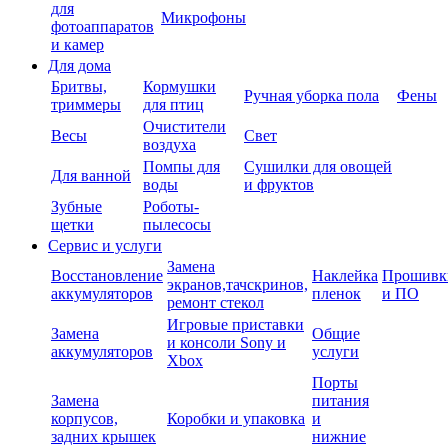
для
Микрофоны
фотоаппаратов
и камер
Для дома
Бритвы,
Кормушки
Ручная уборка пола
Фены
триммеры
для птиц
Очистители
Весы
Свет
воздуха
Помпы для
Сушилки для овощей
Для ванной
воды
и фруктов
Зубные
Роботы-
щетки
пылесосы
Сервис и услуги
Замена
Восстановление
Наклейка
Прошивк
экранов,тачскринов,
аккумуляторов
пленок
и ПО
ремонт стекол
Игровые приставки
Замена
Общие
и консоли Sony и
аккумуляторов
услуги
Xbox
Порты
Замена
питания
корпусов,
Коробки и упаковка
и
задних крышек
нижние