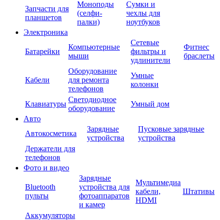
Моноподы
Сумки и
Запчасти для
(селфи-
чехлы для
планшетов
палки)
ноутбуков
Электроника
Сетевые
Компьютерные
Фитнес
Батарейки
фильтры и
мыши
браслеты
удлинители
Оборудование
Умные
Кабели
для ремонта
колонки
телефонов
Светодиодное
Клавиатуры
Умный дом
оборудование
Авто
Зарядные
Пусковые зарядные
Автокосметика
устройства
устройства
Держатели для
телефонов
Фото и видео
Зарядные
Мультимедиа
Bluetooth
устройства для
кабели,
Штативы
пульты
фотоаппаратов
HDMI
и камер
Аккумуляторы