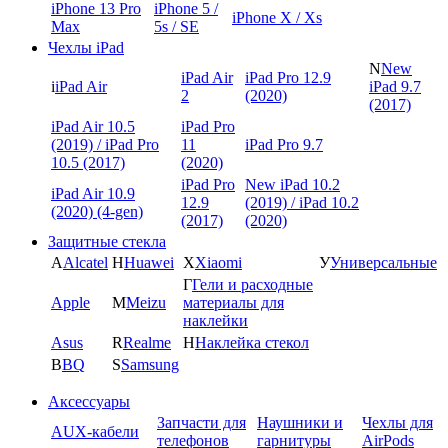
iPhone 13 Pro
iPhone 5 /
iPhone X / Xs
Max
5s / SE
Чехлы iPad
N
New
iPad Air
iPad Pro 12.9
i
iPad Air
iPad 9.7
2
(2020)
(2017)
iPad Air 10.5
iPad Pro
(2019) / iPad Pro
11
iPad Pro 9.7
10.5 (2017)
(2020)
iPad Pro
New iPad 10.2
iPad Air 10.9
12.9
(2019) / iPad 10.2
(2020) (4-gen)
(2017)
(2020)
Защитные стекла
A
Alcatel
H
Huawei
X
Xiaomi
У
Универсальные
Г
Гели и расходные
Apple
M
Meizu
материалы для
наклейки
Asus
R
Realme
Н
Наклейка стекол
B
BQ
S
Samsung
Аксессуары
Запчасти для
Наушники и
Чехлы для
AUX-кабели
телефонов
гарнитуры
AirPods