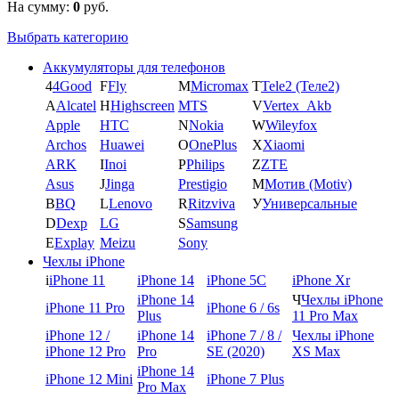
На сумму:
0
руб.
Выбрать категорию
Аккумуляторы для телефонов
4
4Good
F
Fly
M
Micromax
T
Tele2 (Теле2)
A
Alcatel
H
Highscreen
MTS
V
Vertex_Akb
Apple
HTC
N
Nokia
W
Wileyfox
Archos
Huawei
O
OnePlus
X
Xiaomi
ARK
I
Inoi
P
Philips
Z
ZTE
Asus
J
Jinga
Prestigio
М
Мотив (Motiv)
B
BQ
L
Lenovo
R
Ritzviva
У
Универсальные
D
Dexp
LG
S
Samsung
E
Explay
Meizu
Sony
Чехлы iPhone
i
iPhone 11
iPhone 14
iPhone 5C
iPhone Xr
iPhone 14
Ч
Чехлы iPhone
iPhone 11 Pro
iPhone 6 / 6s
Plus
11 Pro Max
iPhone 12 /
iPhone 14
iPhone 7 / 8 /
Чехлы iPhone
iPhone 12 Pro
Pro
SE (2020)
XS Max
iPhone 14
iPhone 12 Mini
iPhone 7 Plus
Pro Max