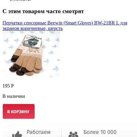
С этим товаром часто смотрят
Перчатки сенсорные Beewin (Smart Gloves) BW-21BR L для
экранов коричневые, шерсть
195 Р
В наличии