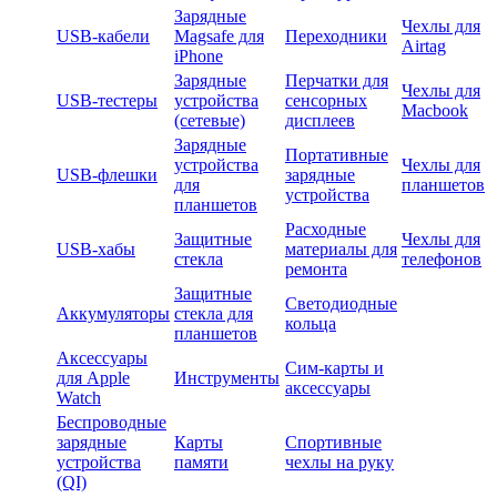
Зарядные
Чехлы для
USB-кабели
Magsafe для
Переходники
Airtag
iPhone
Зарядные
Перчатки для
Чехлы для
USB-тестеры
устройства
сенсорных
Macbook
(сетевые)
дисплеев
Зарядные
Портативные
устройства
Чехлы для
USB-флешки
зарядные
для
планшетов
устройства
планшетов
Расходные
Защитные
Чехлы для
USB-хабы
материалы для
стекла
телефонов
ремонта
Защитные
Светодиодные
Аккумуляторы
стекла для
кольца
планшетов
Аксессуары
Сим-карты и
для Apple
Инструменты
аксессуары
Watch
Беспроводные
зарядные
Карты
Спортивные
устройства
памяти
чехлы на руку
(QI)