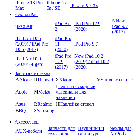
iPhone 13 Pro
iPhone 5 /
iPhone X / Xs
Max
5s / SE
Чехлы iPad
N
New
iPad Air
iPad Pro 12.9
i
iPad Air
iPad 9.7
2
(2020)
(2017)
iPad Air 10.5
iPad Pro
(2019) / iPad Pro
11
iPad Pro 9.7
10.5 (2017)
(2020)
iPad Pro
New iPad 10.2
iPad Air 10.9
12.9
(2019) / iPad 10.2
(2020) (4-gen)
(2017)
(2020)
Защитные стекла
A
Alcatel
H
Huawei
X
Xiaomi
У
Универсальные
Г
Гели и расходные
Apple
M
Meizu
материалы для
наклейки
Asus
R
Realme
Н
Наклейка стекол
B
BQ
S
Samsung
Аксессуары
Запчасти для
Наушники и
Чехлы для
AUX-кабели
телефонов
гарнитуры
AirPods