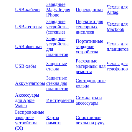
Зарядные
Чехлы для
USB-кабели
Magsafe для
Переходники
Airtag
iPhone
Зарядные
Перчатки для
Чехлы для
USB-тестеры
устройства
сенсорных
Macbook
(сетевые)
дисплеев
Зарядные
Портативные
устройства
Чехлы для
USB-флешки
зарядные
для
планшетов
устройства
планшетов
Расходные
Защитные
Чехлы для
USB-хабы
материалы для
стекла
телефонов
ремонта
Защитные
Светодиодные
Аккумуляторы
стекла для
кольца
планшетов
Аксессуары
Сим-карты и
для Apple
Инструменты
аксессуары
Watch
Беспроводные
зарядные
Карты
Спортивные
устройства
памяти
чехлы на руку
(QI)