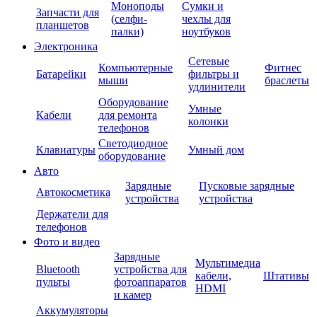
Моноподы
Сумки и
Запчасти для
(селфи-
чехлы для
планшетов
палки)
ноутбуков
Электроника
Сетевые
Компьютерные
Фитнес
Батарейки
фильтры и
мыши
браслеты
удлинители
Оборудование
Умные
Кабели
для ремонта
колонки
телефонов
Светодиодное
Клавиатуры
Умный дом
оборудование
Авто
Зарядные
Пусковые зарядные
Автокосметика
устройства
устройства
Держатели для
телефонов
Фото и видео
Зарядные
Мультимедиа
Bluetooth
устройства для
кабели,
Штативы
пульты
фотоаппаратов
HDMI
и камер
Аккумуляторы