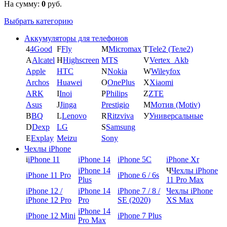
На сумму:
0
руб.
Выбрать категорию
Аккумуляторы для телефонов
4
4Good
F
Fly
M
Micromax
T
Tele2 (Теле2)
A
Alcatel
H
Highscreen
MTS
V
Vertex_Akb
Apple
HTC
N
Nokia
W
Wileyfox
Archos
Huawei
O
OnePlus
X
Xiaomi
ARK
I
Inoi
P
Philips
Z
ZTE
Asus
J
Jinga
Prestigio
М
Мотив (Motiv)
B
BQ
L
Lenovo
R
Ritzviva
У
Универсальные
D
Dexp
LG
S
Samsung
E
Explay
Meizu
Sony
Чехлы iPhone
i
iPhone 11
iPhone 14
iPhone 5C
iPhone Xr
iPhone 14
Ч
Чехлы iPhone
iPhone 11 Pro
iPhone 6 / 6s
Plus
11 Pro Max
iPhone 12 /
iPhone 14
iPhone 7 / 8 /
Чехлы iPhone
iPhone 12 Pro
Pro
SE (2020)
XS Max
iPhone 14
iPhone 12 Mini
iPhone 7 Plus
Pro Max