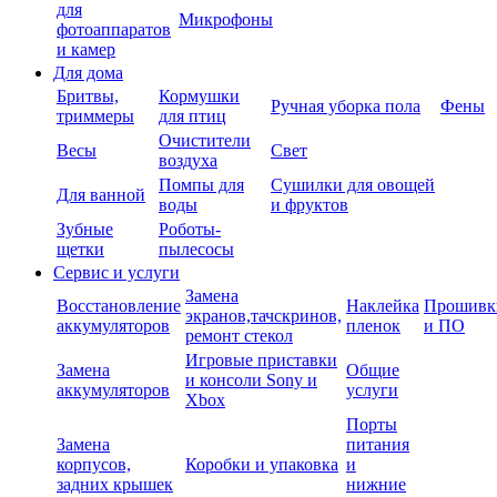
для
Микрофоны
фотоаппаратов
и камер
Для дома
Бритвы,
Кормушки
Ручная уборка пола
Фены
триммеры
для птиц
Очистители
Весы
Свет
воздуха
Помпы для
Сушилки для овощей
Для ванной
воды
и фруктов
Зубные
Роботы-
щетки
пылесосы
Сервис и услуги
Замена
Восстановление
Наклейка
Прошивк
экранов,тачскринов,
аккумуляторов
пленок
и ПО
ремонт стекол
Игровые приставки
Замена
Общие
и консоли Sony и
аккумуляторов
услуги
Xbox
Порты
Замена
питания
корпусов,
Коробки и упаковка
и
задних крышек
нижние