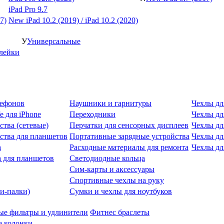
iPad Pro 9.7
7)
New iPad 10.2 (2019) / iPad 10.2 (2020)
У
Универсальные
клейки
лефонов
Наушники и гарнитуры
Чехлы дл
e для iPhone
Переходники
Чехлы для
ства (сетевые)
Перчатки для сенсорных дисплеев
Чехлы дл
ства для планшетов
Портативные зарядные устройства
Чехлы дл
а
Расходные материалы для ремонта
Чехлы дл
 для планшетов
Светодиодные кольца
Сим-карты и аксессуары
Спортивные чехлы на руку
и-палки)
Сумки и чехлы для ноутбуков
ые фильтры и удлинители
Фитнес браслеты
 колонки