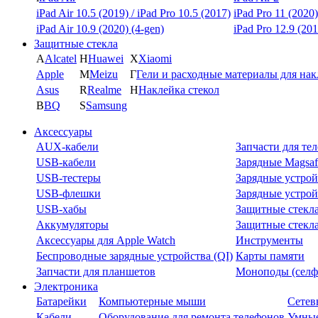
iPad Air 10.5 (2019) / iPad Pro 10.5 (2017)
iPad Pro 11 (2020)
iPad Air 10.9 (2020) (4-gen)
iPad Pro 12.9 (201
Защитные стекла
A
Alcatel
H
Huawei
X
Xiaomi
Apple
M
Meizu
Г
Гели и расходные материалы для на
Asus
R
Realme
Н
Наклейка стекол
B
BQ
S
Samsung
Аксессуары
AUX-кабели
Запчасти для те
USB-кабели
Зарядные Magsaf
USB-тестеры
Зарядные устрой
USB-флешки
Зарядные устрой
USB-хабы
Защитные стекл
Аккумуляторы
Защитные стекла
Аксессуары для Apple Watch
Инструменты
Беспроводные зарядные устройства (QI)
Карты памяти
Запчасти для планшетов
Моноподы (селф
Электроника
Батарейки
Компьютерные мыши
Сетев
Кабели
Оборудование для ремонта телефонов
Умные