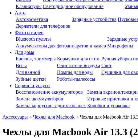
Клавиатуры
Светодиодное оборудование
Умны
Авто
Автокосметика
Зарядные устройства
Пусковые
Держатели для телефонов
Фото и видео
Bluetooth пульты
Зарядные устр
Аккумуляторы для фотоаппаратов и камер
Микрофоны
Для дома
Бритвы, триммеры
Кормушки для птиц
Ручная уборка п
Весы
Очистители воздуха
Свет
Для ванной
Помпы для воды
Сушилки для ово
Зубные щетки
Роботы-пылесосы
Сервис и услуги
Восстановление аккумуляторов
Замена экранов,тачскри
Замена аккумуляторов
Игровые приставки и к
Замена корпусов, задних крышек
Коробки и упаковка
Аксессуары
Чехлы для Macbook
Чехлы для Macbook Air 13.3
Чехлы для Macbook Air 13.3 (2