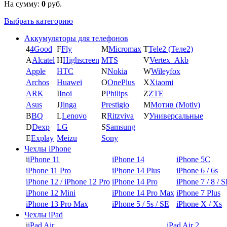
На сумму:
0
руб.
Выбрать категорию
Аккумуляторы для телефонов
4
4Good
F
Fly
M
Micromax
T
Tele2 (Теле2)
A
Alcatel
H
Highscreen
MTS
V
Vertex_Akb
Apple
HTC
N
Nokia
W
Wileyfox
Archos
Huawei
O
OnePlus
X
Xiaomi
ARK
I
Inoi
P
Philips
Z
ZTE
Asus
J
Jinga
Prestigio
М
Мотив (Motiv)
B
BQ
L
Lenovo
R
Ritzviva
У
Универсальные
D
Dexp
LG
S
Samsung
E
Explay
Meizu
Sony
Чехлы iPhone
i
iPhone 11
iPhone 14
iPhone 5C
iPhone 11 Pro
iPhone 14 Plus
iPhone 6 / 6s
iPhone 12 / iPhone 12 Pro
iPhone 14 Pro
iPhone 7 / 8 / 
iPhone 12 Mini
iPhone 14 Pro Max
iPhone 7 Plus
iPhone 13 Pro Max
iPhone 5 / 5s / SE
iPhone X / Xs
Чехлы iPad
i
iPad Air
iPad Air 2