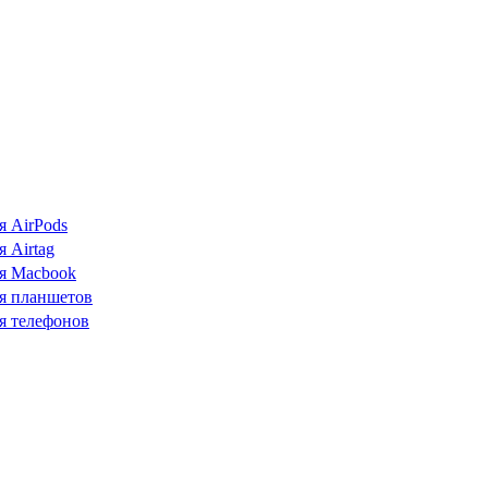
я AirPods
 Airtag
я Macbook
я планшетов
я телефонов