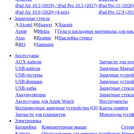
iPad Air 10.5 (2019) / iPad Pro 10.5 (2017)
iPad Pro 11 (2020)
iPad Air 10.9 (2020) (4-gen)
iPad Pro 12.9 (201
Защитные стекла
A
Alcatel
H
Huawei
X
Xiaomi
Apple
M
Meizu
Г
Гели и расходные материалы для на
Asus
R
Realme
Н
Наклейка стекол
B
BQ
S
Samsung
Аксессуары
AUX-кабели
Запчасти для те
USB-кабели
Зарядные Magsaf
USB-тестеры
Зарядные устрой
USB-флешки
Зарядные устрой
USB-хабы
Защитные стекл
Аккумуляторы
Защитные стекла
Аксессуары для Apple Watch
Инструменты
Беспроводные зарядные устройства (QI)
Карты памяти
Запчасти для планшетов
Моноподы (селф
Электроника
Батарейки
Компьютерные мыши
Сетев
Кабели
Оборудование для ремонта телефонов
Умные