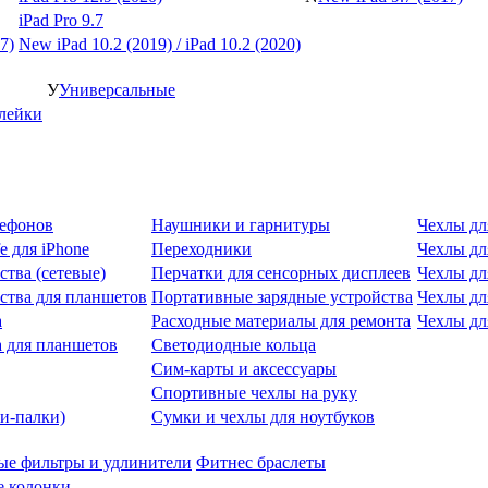
iPad Pro 9.7
7)
New iPad 10.2 (2019) / iPad 10.2 (2020)
У
Универсальные
клейки
лефонов
Наушники и гарнитуры
Чехлы дл
e для iPhone
Переходники
Чехлы для
ства (сетевые)
Перчатки для сенсорных дисплеев
Чехлы дл
ства для планшетов
Портативные зарядные устройства
Чехлы дл
а
Расходные материалы для ремонта
Чехлы дл
 для планшетов
Светодиодные кольца
Сим-карты и аксессуары
Спортивные чехлы на руку
и-палки)
Сумки и чехлы для ноутбуков
ые фильтры и удлинители
Фитнес браслеты
 колонки