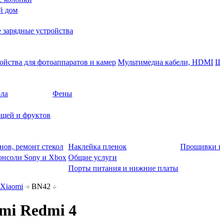
й дом
 зарядные устройства
ойства для фотоаппаратов и камер
Мультимедиа кабели, HDMI
Ш
ола
Фены
щей и фруктов
нов, ремонт стекол
Наклейка пленок
Прошивки 
онсоли Sony и Xbox
Общие услуги
Порты питания и нижние платы
Xiaomi
BN42
mi Redmi 4