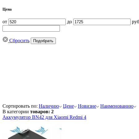
Цена
от
до
руб
Сбросить
Сортировать по:
Наличию
Цене
Новизне
Наименованию
В категории
товаров: 2
Аккумулятор BN42 для Xiaomi Redmi 4