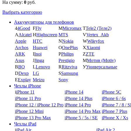
На сумму:
0
руб.
Выбрать категорию
Аккумуляторы для телефонов
4
4Good
F
Fly
M
Micromax
T
Tele2 (Теле2)
A
Alcatel
H
Highscreen
MTS
V
Vertex_Akb
Apple
HTC
N
Nokia
W
Wileyfox
Archos
Huawei
O
OnePlus
X
Xiaomi
ARK
I
Inoi
P
Philips
Z
ZTE
Asus
J
Jinga
Prestigio
М
Мотив (Motiv)
B
BQ
L
Lenovo
R
Ritzviva
У
Универсальные
D
Dexp
LG
S
Samsung
E
Explay
Meizu
Sony
Чехлы iPhone
i
iPhone 11
iPhone 14
iPhone 5C
iPhone 11 Pro
iPhone 14 Plus
iPhone 6 / 6s
iPhone 12 / iPhone 12 Pro
iPhone 14 Pro
iPhone 7 / 8 / 
iPhone 12 Mini
iPhone 14 Pro Max
iPhone 7 Plus
iPhone 13 Pro Max
iPhone 5 / 5s / SE
iPhone X / Xs
Чехлы iPad
i
iPad Air
iPad Air 2