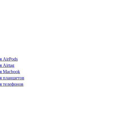
я AirPods
 Airtag
я Macbook
я планшетов
я телефонов