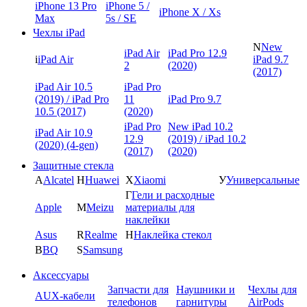
iPhone 13 Pro
iPhone 5 /
iPhone X / Xs
Max
5s / SE
Чехлы iPad
N
New
iPad Air
iPad Pro 12.9
i
iPad Air
iPad 9.7
2
(2020)
(2017)
iPad Air 10.5
iPad Pro
(2019) / iPad Pro
11
iPad Pro 9.7
10.5 (2017)
(2020)
iPad Pro
New iPad 10.2
iPad Air 10.9
12.9
(2019) / iPad 10.2
(2020) (4-gen)
(2017)
(2020)
Защитные стекла
A
Alcatel
H
Huawei
X
Xiaomi
У
Универсальные
Г
Гели и расходные
Apple
M
Meizu
материалы для
наклейки
Asus
R
Realme
Н
Наклейка стекол
B
BQ
S
Samsung
Аксессуары
Запчасти для
Наушники и
Чехлы для
AUX-кабели
телефонов
гарнитуры
AirPods