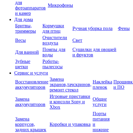
для
Микрофоны
фотоаппаратов
и камер
Для дома
Бритвы,
Кормушки
Ручная уборка пола
Фены
триммеры
для птиц
Очистители
Весы
Свет
воздуха
Помпы для
Сушилки для овощей
Для ванной
воды
и фруктов
Зубные
Роботы-
щетки
пылесосы
Сервис и услуги
Замена
Восстановление
Наклейка
Прошивк
экранов,тачскринов,
аккумуляторов
пленок
и ПО
ремонт стекол
Игровые приставки
Замена
Общие
и консоли Sony и
аккумуляторов
услуги
Xbox
Порты
Замена
питания
корпусов,
Коробки и упаковка
и
задних крышек
нижние