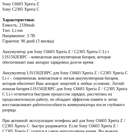
Sony C6603 Xperia Z
Sony С2305 Xperia C
Характеристики:
Емкость: 2330mah
Тип: Li-ion
Напряжение: 3.7В
Гарантия: 90 дней (3 месяца)
Аккумулятор для Sony C6603 Xperia Z / С2305 Xperia C Li-i
LIS1502ERPC - компактная аккумуляторная батарея, которая
обеспечивает ваш аппарат зарядомна долгое время.
Аккумулятор LIS1502ERPC для Sony C6603 Xperia Z / С2305 Xperia C
Li-i – современная, компактная и легкая аккумуляторная батарея,
которая обеспечит Ваш аппарат энергией в любых условиях. Литий-
ионная батарея LIS1502ERPC для Sony C6603 Xperia Z / С2305 Xperia
C Li-i отличается быстрым процессом зарядки, рассчитана на
продолжительную работу, не обладает эффектом памяти и легко
восстанавливает работоспособность коммуникатора после глубокого
разряда.
При активной эксплуатации телефона акб для Sony C6603 Xperia Z /
С2305 Xperia C быстро разряжается. Если Sony C6603 Xperia Z /
С2305 Xperia C садится в самое неподходящее время, Вы можете