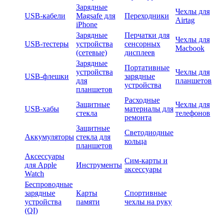
Зарядные
Чехлы для
USB-кабели
Magsafe для
Переходники
Airtag
iPhone
Зарядные
Перчатки для
Чехлы для
USB-тестеры
устройства
сенсорных
Macbook
(сетевые)
дисплеев
Зарядные
Портативные
устройства
Чехлы для
USB-флешки
зарядные
для
планшетов
устройства
планшетов
Расходные
Защитные
Чехлы для
USB-хабы
материалы для
стекла
телефонов
ремонта
Защитные
Светодиодные
Аккумуляторы
стекла для
кольца
планшетов
Аксессуары
Сим-карты и
для Apple
Инструменты
аксессуары
Watch
Беспроводные
зарядные
Карты
Спортивные
устройства
памяти
чехлы на руку
(QI)