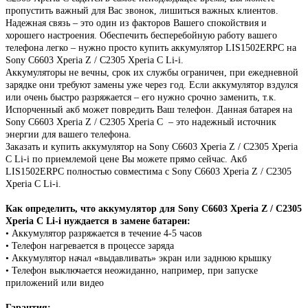
пропустить важный для Вас звонок, лишиться важных клиентов.
Надежная связь – это один из факторов Вашего спокойствия и
хорошего настроения. Обеспечить бесперебойную работу вашего
телефона легко – нужно просто купить аккумулятор LIS1502ERPC на
Sony C6603 Xperia Z / С2305 Xperia C Li-i.
Аккумуляторы не вечны, срок их службы ограничен, при ежедневной
зарядке они требуют замены уже через год. Если аккумулятор вздулся
или очень быстро разряжается – его нужно срочно заменить, т.к.
Испорченный акб может повредить Ваш телефон. Данная батарея на
Sony C6603 Xperia Z / С2305 Xperia C – это надежный источник
энергии для вашего телефона.
Заказать и купить аккумулятор на Sony C6603 Xperia Z / С2305 Xperia
C Li-i по приемлемой цене Вы можете прямо сейчас. Акб
LIS1502ERPC полностью совместима с Sony C6603 Xperia Z / С2305
Xperia C Li-i.
Как определить, что аккумулятор для Sony C6603 Xperia Z / С2305
Xperia C Li-i нуждается в замене батареи:
•
Аккумулятор разряжается в течение 4-5 часов
•
Телефон нагревается в процессе заряда
•
Аккумулятор начал «выдавливать» экран или заднюю крышку
•
Телефон выключается неожиданно, например, при запуске
приложений или видео
Гарантия: