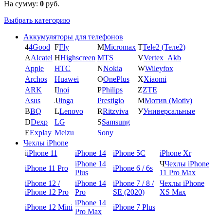
На сумму:
0
руб.
Выбрать категорию
Аккумуляторы для телефонов
4
4Good
F
Fly
M
Micromax
T
Tele2 (Теле2)
A
Alcatel
H
Highscreen
MTS
V
Vertex_Akb
Apple
HTC
N
Nokia
W
Wileyfox
Archos
Huawei
O
OnePlus
X
Xiaomi
ARK
I
Inoi
P
Philips
Z
ZTE
Asus
J
Jinga
Prestigio
М
Мотив (Motiv)
B
BQ
L
Lenovo
R
Ritzviva
У
Универсальные
D
Dexp
LG
S
Samsung
E
Explay
Meizu
Sony
Чехлы iPhone
i
iPhone 11
iPhone 14
iPhone 5C
iPhone Xr
iPhone 14
Ч
Чехлы iPhone
iPhone 11 Pro
iPhone 6 / 6s
Plus
11 Pro Max
iPhone 12 /
iPhone 14
iPhone 7 / 8 /
Чехлы iPhone
iPhone 12 Pro
Pro
SE (2020)
XS Max
iPhone 14
iPhone 12 Mini
iPhone 7 Plus
Pro Max