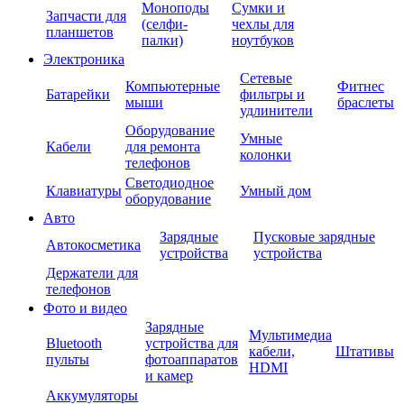
Моноподы
Сумки и
Запчасти для
(селфи-
чехлы для
планшетов
палки)
ноутбуков
Электроника
Сетевые
Компьютерные
Фитнес
Батарейки
фильтры и
мыши
браслеты
удлинители
Оборудование
Умные
Кабели
для ремонта
колонки
телефонов
Светодиодное
Клавиатуры
Умный дом
оборудование
Авто
Зарядные
Пусковые зарядные
Автокосметика
устройства
устройства
Держатели для
телефонов
Фото и видео
Зарядные
Мультимедиа
Bluetooth
устройства для
кабели,
Штативы
пульты
фотоаппаратов
HDMI
и камер
Аккумуляторы