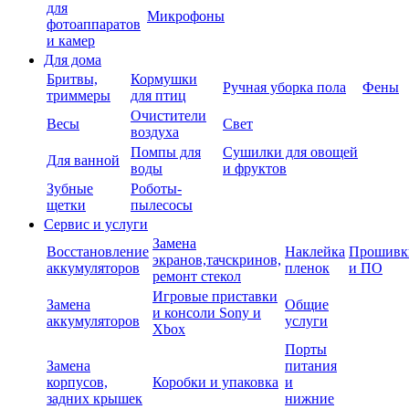
для
Микрофоны
фотоаппаратов
и камер
Для дома
Бритвы,
Кормушки
Ручная уборка пола
Фены
триммеры
для птиц
Очистители
Весы
Свет
воздуха
Помпы для
Сушилки для овощей
Для ванной
воды
и фруктов
Зубные
Роботы-
щетки
пылесосы
Сервис и услуги
Замена
Восстановление
Наклейка
Прошивк
экранов,тачскринов,
аккумуляторов
пленок
и ПО
ремонт стекол
Игровые приставки
Замена
Общие
и консоли Sony и
аккумуляторов
услуги
Xbox
Порты
Замена
питания
корпусов,
Коробки и упаковка
и
задних крышек
нижние