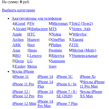
На сумму:
0
руб.
Выбрать категорию
Аккумуляторы для телефонов
4
4Good
F
Fly
M
Micromax
T
Tele2 (Теле2)
A
Alcatel
H
Highscreen
MTS
V
Vertex_Akb
Apple
HTC
N
Nokia
W
Wileyfox
Archos
Huawei
O
OnePlus
X
Xiaomi
ARK
I
Inoi
P
Philips
Z
ZTE
Asus
J
Jinga
Prestigio
М
Мотив (Motiv)
B
BQ
L
Lenovo
R
Ritzviva
У
Универсальные
D
Dexp
LG
S
Samsung
E
Explay
Meizu
Sony
Чехлы iPhone
i
iPhone 11
iPhone 14
iPhone 5C
iPhone Xr
iPhone 14
Ч
Чехлы iPhone
iPhone 11 Pro
iPhone 6 / 6s
Plus
11 Pro Max
iPhone 12 /
iPhone 14
iPhone 7 / 8 /
Чехлы iPhone
iPhone 12 Pro
Pro
SE (2020)
XS Max
iPhone 14
iPhone 12 Mini
iPhone 7 Plus
Pro Max