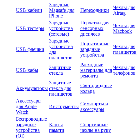
Зарядные
Чехлы для
USB-кабели
Magsafe для
Переходники
Airtag
iPhone
Зарядные
Перчатки для
Чехлы для
USB-тестеры
устройства
сенсорных
Macbook
(сетевые)
дисплеев
Зарядные
Портативные
устройства
Чехлы для
USB-флешки
зарядные
для
планшетов
устройства
планшетов
Расходные
Защитные
Чехлы для
USB-хабы
материалы для
стекла
телефонов
ремонта
Защитные
Светодиодные
Аккумуляторы
стекла для
кольца
планшетов
Аксессуары
Сим-карты и
для Apple
Инструменты
аксессуары
Watch
Беспроводные
зарядные
Карты
Спортивные
устройства
памяти
чехлы на руку
(QI)