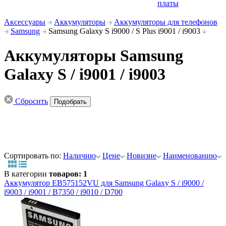
платы
Аксессуары
Аккумуляторы
Аккумуляторы для телефонов
Samsung
Samsung Galaxy S i9000 / S Plus i9001 / i9003
Аккумуляторы Samsung
Galaxy S / i9001 / i9003
Сбросить
Сортировать по:
Наличию
Цене
Новизне
Наименованию
В категории
товаров: 1
Аккумулятор EB575152VU для Samsung Galaxy S / i9000 /
i9003 / i9001 / B7350 / i9010 / D700