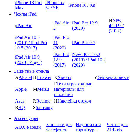
iPhone 13 Pro
iPhone 5 /
iPhone X / Xs
Max
5s / SE
Чехлы iPad
N
New
iPad Air
iPad Pro 12.9
i
iPad Air
iPad 9.7
2
(2020)
(2017)
iPad Air 10.5
iPad Pro
(2019) / iPad Pro
11
iPad Pro 9.7
10.5 (2017)
(2020)
iPad Pro
New iPad 10.2
iPad Air 10.9
12.9
(2019) / iPad 10.2
(2020) (4-gen)
(2017)
(2020)
Защитные стекла
A
Alcatel
H
Huawei
X
Xiaomi
У
Универсальные
Г
Гели и расходные
Apple
M
Meizu
материалы для
наклейки
Asus
R
Realme
Н
Наклейка стекол
B
BQ
S
Samsung
Аксессуары
Запчасти для
Наушники и
Чехлы для
AUX-кабели
телефонов
гарнитуры
AirPods