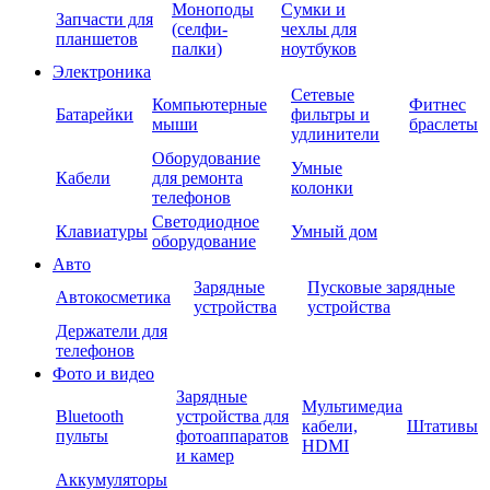
Моноподы
Сумки и
Запчасти для
(селфи-
чехлы для
планшетов
палки)
ноутбуков
Электроника
Сетевые
Компьютерные
Фитнес
Батарейки
фильтры и
мыши
браслеты
удлинители
Оборудование
Умные
Кабели
для ремонта
колонки
телефонов
Светодиодное
Клавиатуры
Умный дом
оборудование
Авто
Зарядные
Пусковые зарядные
Автокосметика
устройства
устройства
Держатели для
телефонов
Фото и видео
Зарядные
Мультимедиа
Bluetooth
устройства для
кабели,
Штативы
пульты
фотоаппаратов
HDMI
и камер
Аккумуляторы