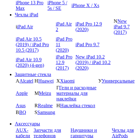
iPhone 13 Pro
iPhone 5 /
iPhone X / Xs
Max
5s / SE
Чехлы iPad
N
New
iPad Air
iPad Pro 12.9
i
iPad Air
iPad 9.7
2
(2020)
(2017)
iPad Air 10.5
iPad Pro
(2019) / iPad Pro
11
iPad Pro 9.7
10.5 (2017)
(2020)
iPad Pro
New iPad 10.2
iPad Air 10.9
12.9
(2019) / iPad 10.2
(2020) (4-gen)
(2017)
(2020)
Защитные стекла
A
Alcatel
H
Huawei
X
Xiaomi
У
Универсальные
Г
Гели и расходные
Apple
M
Meizu
материалы для
наклейки
Asus
R
Realme
Н
Наклейка стекол
B
BQ
S
Samsung
Аксессуары
AUX-
Запчасти для
Наушники и
Чехлы для
кабели
телефонов
гарнитуры
AirPods