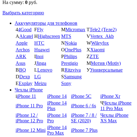
На сумму:
0
руб.
Выбрать категорию
Аккумуляторы для телефонов
4
4Good
F
Fly
M
Micromax
T
Tele2 (Теле2)
A
Alcatel
H
Highscreen
MTS
V
Vertex_Akb
Apple
HTC
N
Nokia
W
Wileyfox
Archos
Huawei
O
OnePlus
X
Xiaomi
ARK
I
Inoi
P
Philips
Z
ZTE
Asus
J
Jinga
Prestigio
М
Мотив (Motiv)
B
BQ
L
Lenovo
R
Ritzviva
У
Универсальные
D
Dexp
LG
S
Samsung
E
Explay
Meizu
Sony
Чехлы iPhone
i
iPhone 11
iPhone 14
iPhone 5C
iPhone Xr
iPhone 14
Ч
Чехлы iPhone
iPhone 11 Pro
iPhone 6 / 6s
Plus
11 Pro Max
iPhone 12 /
iPhone 14
iPhone 7 / 8 /
Чехлы iPhone
iPhone 12 Pro
Pro
SE (2020)
XS Max
iPhone 14
iPhone 12 Mini
iPhone 7 Plus
Pro Max