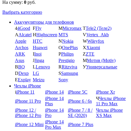
На сумму:
0
руб.
Выбрать категорию
Аккумуляторы для телефонов
4
4Good
F
Fly
M
Micromax
T
Tele2 (Теле2)
A
Alcatel
H
Highscreen
MTS
V
Vertex_Akb
Apple
HTC
N
Nokia
W
Wileyfox
Archos
Huawei
O
OnePlus
X
Xiaomi
ARK
I
Inoi
P
Philips
Z
ZTE
Asus
J
Jinga
Prestigio
М
Мотив (Motiv)
B
BQ
L
Lenovo
R
Ritzviva
У
Универсальные
D
Dexp
LG
S
Samsung
E
Explay
Meizu
Sony
Чехлы iPhone
i
iPhone 11
iPhone 14
iPhone 5C
iPhone Xr
iPhone 14
Ч
Чехлы iPhone
iPhone 11 Pro
iPhone 6 / 6s
Plus
11 Pro Max
iPhone 12 /
iPhone 14
iPhone 7 / 8 /
Чехлы iPhone
iPhone 12 Pro
Pro
SE (2020)
XS Max
iPhone 14
iPhone 12 Mini
iPhone 7 Plus
Pro Max