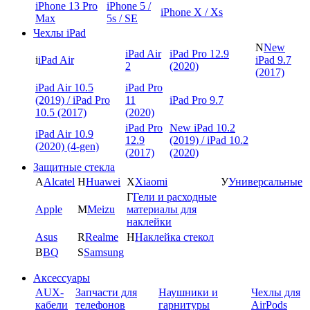
iPhone 13 Pro
iPhone 5 /
iPhone X / Xs
Max
5s / SE
Чехлы iPad
N
New
iPad Air
iPad Pro 12.9
i
iPad Air
iPad 9.7
2
(2020)
(2017)
iPad Air 10.5
iPad Pro
(2019) / iPad Pro
11
iPad Pro 9.7
10.5 (2017)
(2020)
iPad Pro
New iPad 10.2
iPad Air 10.9
12.9
(2019) / iPad 10.2
(2020) (4-gen)
(2017)
(2020)
Защитные стекла
A
Alcatel
H
Huawei
X
Xiaomi
У
Универсальные
Г
Гели и расходные
Apple
M
Meizu
материалы для
наклейки
Asus
R
Realme
Н
Наклейка стекол
B
BQ
S
Samsung
Аксессуары
AUX-
Запчасти для
Наушники и
Чехлы для
кабели
телефонов
гарнитуры
AirPods