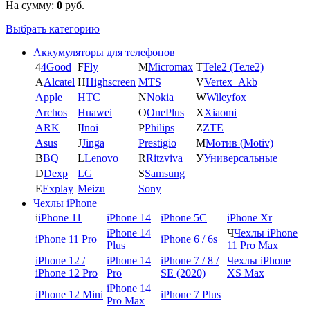
На сумму:
0
руб.
Выбрать категорию
Аккумуляторы для телефонов
4
4Good
F
Fly
M
Micromax
T
Tele2 (Теле2)
A
Alcatel
H
Highscreen
MTS
V
Vertex_Akb
Apple
HTC
N
Nokia
W
Wileyfox
Archos
Huawei
O
OnePlus
X
Xiaomi
ARK
I
Inoi
P
Philips
Z
ZTE
Asus
J
Jinga
Prestigio
М
Мотив (Motiv)
B
BQ
L
Lenovo
R
Ritzviva
У
Универсальные
D
Dexp
LG
S
Samsung
E
Explay
Meizu
Sony
Чехлы iPhone
i
iPhone 11
iPhone 14
iPhone 5C
iPhone Xr
iPhone 14
Ч
Чехлы iPhone
iPhone 11 Pro
iPhone 6 / 6s
Plus
11 Pro Max
iPhone 12 /
iPhone 14
iPhone 7 / 8 /
Чехлы iPhone
iPhone 12 Pro
Pro
SE (2020)
XS Max
iPhone 14
iPhone 12 Mini
iPhone 7 Plus
Pro Max