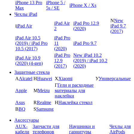
iPhone 13 Pro
iPhone 5 /
iPhone X / Xs
Max
5s / SE
Чехлы iPad
N
New
iPad Air
iPad Pro 12.9
i
iPad Air
iPad 9.7
2
(2020)
(2017)
iPad Air 10.5
iPad Pro
(2019) / iPad Pro
11
iPad Pro 9.7
10.5 (2017)
(2020)
iPad Pro
New iPad 10.2
iPad Air 10.9
12.9
(2019) / iPad 10.2
(2020) (4-gen)
(2017)
(2020)
Защитные стекла
A
Alcatel
H
Huawei
X
Xiaomi
У
Универсальные
Г
Гели и расходные
Apple
M
Meizu
материалы для
наклейки
Asus
R
Realme
Н
Наклейка стекол
B
BQ
S
Samsung
Аксессуары
AUX-
Запчасти для
Наушники и
Чехлы для
кабели
телефонов
гарнитуры
AirPods