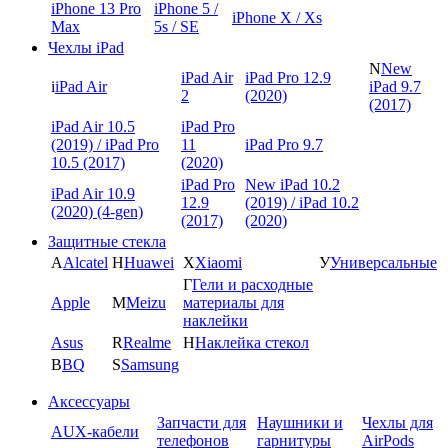
iPhone 13 Pro
iPhone 5 /
iPhone X / Xs
Max
5s / SE
Чехлы iPad
N
New
iPad Air
iPad Pro 12.9
i
iPad Air
iPad 9.7
2
(2020)
(2017)
iPad Air 10.5
iPad Pro
(2019) / iPad Pro
11
iPad Pro 9.7
10.5 (2017)
(2020)
iPad Pro
New iPad 10.2
iPad Air 10.9
12.9
(2019) / iPad 10.2
(2020) (4-gen)
(2017)
(2020)
Защитные стекла
A
Alcatel
H
Huawei
X
Xiaomi
У
Универсальные
Г
Гели и расходные
Apple
M
Meizu
материалы для
наклейки
Asus
R
Realme
Н
Наклейка стекол
B
BQ
S
Samsung
Аксессуары
Запчасти для
Наушники и
Чехлы для
AUX-кабели
телефонов
гарнитуры
AirPods