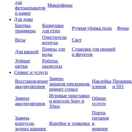
для
Микрофоны
фотоаппаратов
и камер
Для дома
Бритвы,
Кормушки
Ручная уборка пола
Фены
триммеры
для птиц
Очистители
Весы
Свет
воздуха
Помпы для
Сушилки для овощей
Для ванной
воды
и фруктов
Зубные
Роботы-
щетки
пылесосы
Сервис и услуги
Замена
Восстановление
Наклейка
Прошивк
экранов,тачскринов,
аккумуляторов
пленок
и ПО
ремонт стекол
Игровые приставки
Замена
Общие
и консоли Sony и
аккумуляторов
услуги
Xbox
Порты
Замена
питания
корпусов,
Коробки и упаковка
и
задних крышек
нижние