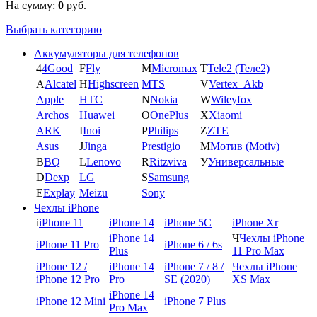
На сумму:
0
руб.
Выбрать категорию
Аккумуляторы для телефонов
4
4Good
F
Fly
M
Micromax
T
Tele2 (Теле2)
A
Alcatel
H
Highscreen
MTS
V
Vertex_Akb
Apple
HTC
N
Nokia
W
Wileyfox
Archos
Huawei
O
OnePlus
X
Xiaomi
ARK
I
Inoi
P
Philips
Z
ZTE
Asus
J
Jinga
Prestigio
М
Мотив (Motiv)
B
BQ
L
Lenovo
R
Ritzviva
У
Универсальные
D
Dexp
LG
S
Samsung
E
Explay
Meizu
Sony
Чехлы iPhone
i
iPhone 11
iPhone 14
iPhone 5C
iPhone Xr
iPhone 14
Ч
Чехлы iPhone
iPhone 11 Pro
iPhone 6 / 6s
Plus
11 Pro Max
iPhone 12 /
iPhone 14
iPhone 7 / 8 /
Чехлы iPhone
iPhone 12 Pro
Pro
SE (2020)
XS Max
iPhone 14
iPhone 12 Mini
iPhone 7 Plus
Pro Max