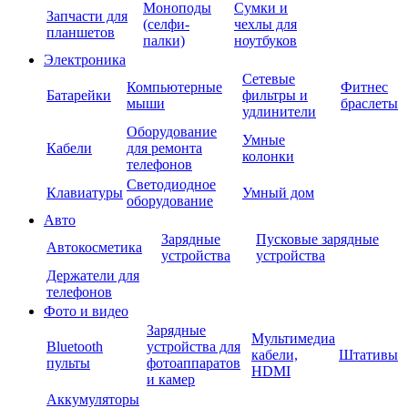
Моноподы
Сумки и
Запчасти для
(селфи-
чехлы для
планшетов
палки)
ноутбуков
Электроника
Сетевые
Компьютерные
Фитнес
Батарейки
фильтры и
мыши
браслеты
удлинители
Оборудование
Умные
Кабели
для ремонта
колонки
телефонов
Светодиодное
Клавиатуры
Умный дом
оборудование
Авто
Зарядные
Пусковые зарядные
Автокосметика
устройства
устройства
Держатели для
телефонов
Фото и видео
Зарядные
Мультимедиа
Bluetooth
устройства для
кабели,
Штативы
пульты
фотоаппаратов
HDMI
и камер
Аккумуляторы