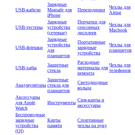
Зарядные
Чехлы для
USB-кабели
Magsafe для
Переходники
Airtag
iPhone
Зарядные
Перчатки для
Чехлы для
USB-тестеры
устройства
сенсорных
Macbook
(сетевые)
дисплеев
Зарядные
Портативные
устройства
Чехлы для
USB-флешки
зарядные
для
планшетов
устройства
планшетов
Расходные
Защитные
Чехлы для
USB-хабы
материалы для
стекла
телефонов
ремонта
Защитные
Светодиодные
Аккумуляторы
стекла для
кольца
планшетов
Аксессуары
Сим-карты и
для Apple
Инструменты
аксессуары
Watch
Беспроводные
зарядные
Карты
Спортивные
устройства
памяти
чехлы на руку
(QI)