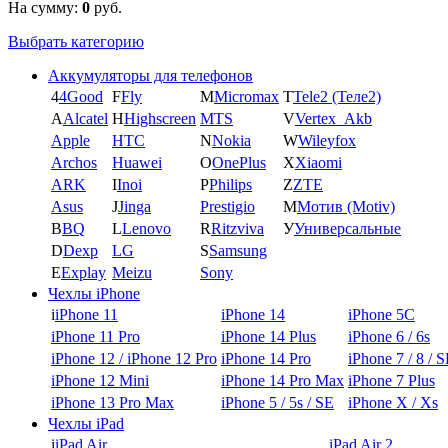
На сумму:
0
руб.
Выбрать категорию
Аккумуляторы для телефонов
4
4Good
F
Fly
M
Micromax
T
Tele2 (Теле2)
A
Alcatel
H
Highscreen
MTS
V
Vertex_Akb
Apple
HTC
N
Nokia
W
Wileyfox
Archos
Huawei
O
OnePlus
X
Xiaomi
ARK
I
Inoi
P
Philips
Z
ZTE
Asus
J
Jinga
Prestigio
М
Мотив (Motiv)
B
BQ
L
Lenovo
R
Ritzviva
У
Универсальные
D
Dexp
LG
S
Samsung
E
Explay
Meizu
Sony
Чехлы iPhone
i
iPhone 11
iPhone 14
iPhone 5C
iPhone 11 Pro
iPhone 14 Plus
iPhone 6 / 6s
iPhone 12 / iPhone 12 Pro
iPhone 14 Pro
iPhone 7 / 8 / 
iPhone 12 Mini
iPhone 14 Pro Max
iPhone 7 Plus
iPhone 13 Pro Max
iPhone 5 / 5s / SE
iPhone X / Xs
Чехлы iPad
i
iPad Air
iPad Air 2