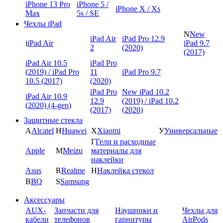
iPhone 13 Pro
iPhone 5 /
iPhone X / Xs
Max
5s / SE
Чехлы iPad
N
New
iPad Air
iPad Pro 12.9
i
iPad Air
iPad 9.7
2
(2020)
(2017)
iPad Air 10.5
iPad Pro
(2019) / iPad Pro
11
iPad Pro 9.7
10.5 (2017)
(2020)
iPad Pro
New iPad 10.2
iPad Air 10.9
12.9
(2019) / iPad 10.2
(2020) (4-gen)
(2017)
(2020)
Защитные стекла
A
Alcatel
H
Huawei
X
Xiaomi
У
Универсальные
Г
Гели и расходные
Apple
M
Meizu
материалы для
наклейки
Asus
R
Realme
Н
Наклейка стекол
B
BQ
S
Samsung
Аксессуары
AUX-
Запчасти для
Наушники и
Чехлы для
кабели
телефонов
гарнитуры
AirPods