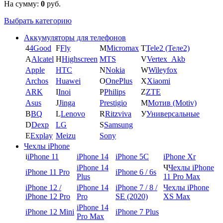
На сумму:
0
руб.
Выбрать категорию
Аккумуляторы для телефонов
4
4Good
F
Fly
M
Micromax
T
Tele2 (Теле2)
A
Alcatel
H
Highscreen
MTS
V
Vertex_Akb
Apple
HTC
N
Nokia
W
Wileyfox
Archos
Huawei
O
OnePlus
X
Xiaomi
ARK
I
Inoi
P
Philips
Z
ZTE
Asus
J
Jinga
Prestigio
М
Мотив (Motiv)
B
BQ
L
Lenovo
R
Ritzviva
У
Универсальные
D
Dexp
LG
S
Samsung
E
Explay
Meizu
Sony
Чехлы iPhone
i
iPhone 11
iPhone 14
iPhone 5C
iPhone Xr
iPhone 14
Ч
Чехлы iPhone
iPhone 11 Pro
iPhone 6 / 6s
Plus
11 Pro Max
iPhone 12 /
iPhone 14
iPhone 7 / 8 /
Чехлы iPhone
iPhone 12 Pro
Pro
SE (2020)
XS Max
iPhone 14
iPhone 12 Mini
iPhone 7 Plus
Pro Max