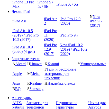
iPhone 13 Pro
iPhone 5 /
iPhone X / Xs
Max
5s / SE
Чехлы iPad
N
New
iPad Air
iPad Pro 12.9
i
iPad Air
iPad 9.7
2
(2020)
(2017)
iPad Air 10.5
iPad Pro
(2019) / iPad Pro
11
iPad Pro 9.7
10.5 (2017)
(2020)
iPad Pro
New iPad 10.2
iPad Air 10.9
12.9
(2019) / iPad 10.2
(2020) (4-gen)
(2017)
(2020)
Защитные стекла
A
Alcatel
H
Huawei
X
Xiaomi
У
Универсальные
Г
Гели и расходные
Apple
M
Meizu
материалы для
наклейки
Asus
R
Realme
Н
Наклейка стекол
B
BQ
S
Samsung
Аксессуары
AUX-
Запчасти для
Наушники и
Чехлы для
кабели
телефонов
гарнитуры
AirPods