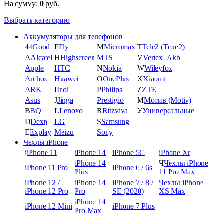
На сумму:
0
руб.
Выбрать категорию
Аккумуляторы для телефонов
4
4Good
F
Fly
M
Micromax
T
Tele2 (Теле2)
A
Alcatel
H
Highscreen
MTS
V
Vertex_Akb
Apple
HTC
N
Nokia
W
Wileyfox
Archos
Huawei
O
OnePlus
X
Xiaomi
ARK
I
Inoi
P
Philips
Z
ZTE
Asus
J
Jinga
Prestigio
М
Мотив (Motiv)
B
BQ
L
Lenovo
R
Ritzviva
У
Универсальные
D
Dexp
LG
S
Samsung
E
Explay
Meizu
Sony
Чехлы iPhone
i
iPhone 11
iPhone 14
iPhone 5C
iPhone Xr
iPhone 14
Ч
Чехлы iPhone
iPhone 11 Pro
iPhone 6 / 6s
Plus
11 Pro Max
iPhone 12 /
iPhone 14
iPhone 7 / 8 /
Чехлы iPhone
iPhone 12 Pro
Pro
SE (2020)
XS Max
iPhone 14
iPhone 12 Mini
iPhone 7 Plus
Pro Max