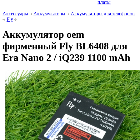
платы
Аксессуары
Аккумуляторы
Аккумуляторы для телефонов
Fly
Аккумулятор oem
фирменный Fly BL6408 для
Era Nano 2 / iQ239 1100 mAh