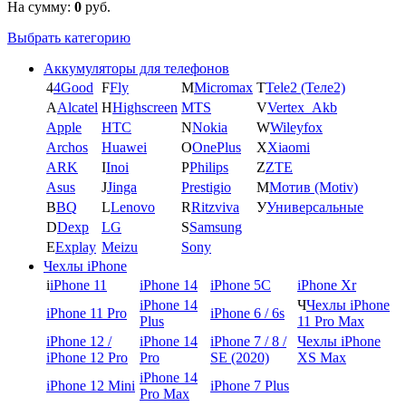
На сумму:
0
руб.
Выбрать категорию
Аккумуляторы для телефонов
4
4Good
F
Fly
M
Micromax
T
Tele2 (Теле2)
A
Alcatel
H
Highscreen
MTS
V
Vertex_Akb
Apple
HTC
N
Nokia
W
Wileyfox
Archos
Huawei
O
OnePlus
X
Xiaomi
ARK
I
Inoi
P
Philips
Z
ZTE
Asus
J
Jinga
Prestigio
М
Мотив (Motiv)
B
BQ
L
Lenovo
R
Ritzviva
У
Универсальные
D
Dexp
LG
S
Samsung
E
Explay
Meizu
Sony
Чехлы iPhone
i
iPhone 11
iPhone 14
iPhone 5C
iPhone Xr
iPhone 14
Ч
Чехлы iPhone
iPhone 11 Pro
iPhone 6 / 6s
Plus
11 Pro Max
iPhone 12 /
iPhone 14
iPhone 7 / 8 /
Чехлы iPhone
iPhone 12 Pro
Pro
SE (2020)
XS Max
iPhone 14
iPhone 12 Mini
iPhone 7 Plus
Pro Max