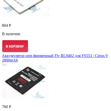
804 Р
В наличии
Аккумулятор oem фирменный Fly BL9402 для FS553 / Cirrus 9
2800mAh
760 Р