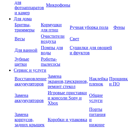
для
Микрофоны
фотоаппаратов
и камер
Для дома
Бритвы,
Кормушки
Ручная уборка пола
Фены
триммеры
для птиц
Очистители
Весы
Свет
воздуха
Помпы для
Сушилки для овощей
Для ванной
воды
и фруктов
Зубные
Роботы-
щетки
пылесосы
Сервис и услуги
Замена
Восстановление
Наклейка
Прошивк
экранов,тачскринов,
аккумуляторов
пленок
и ПО
ремонт стекол
Игровые приставки
Замена
Общие
и консоли Sony и
аккумуляторов
услуги
Xbox
Порты
Замена
питания
корпусов,
Коробки и упаковка
и
задних крышек
нижние