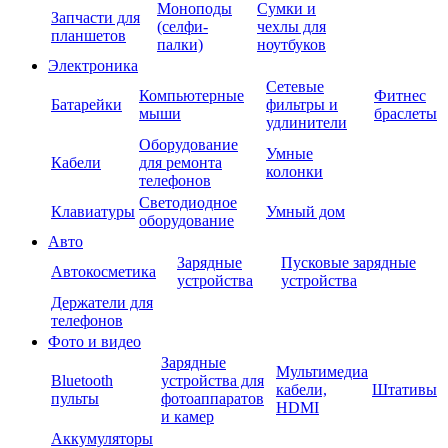
Моноподы
Сумки и
Запчасти для
(селфи-
чехлы для
планшетов
палки)
ноутбуков
Электроника
Сетевые
Компьютерные
Фитнес
Батарейки
фильтры и
мыши
браслеты
удлинители
Оборудование
Умные
Кабели
для ремонта
колонки
телефонов
Светодиодное
Клавиатуры
Умный дом
оборудование
Авто
Зарядные
Пусковые зарядные
Автокосметика
устройства
устройства
Держатели для
телефонов
Фото и видео
Зарядные
Мультимедиа
Bluetooth
устройства для
кабели,
Штативы
пульты
фотоаппаратов
HDMI
и камер
Аккумуляторы