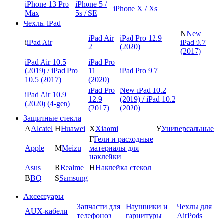
iPhone 13 Pro
iPhone 5 /
iPhone X / Xs
Max
5s / SE
Чехлы iPad
N
New
iPad Air
iPad Pro 12.9
i
iPad Air
iPad 9.7
2
(2020)
(2017)
iPad Air 10.5
iPad Pro
(2019) / iPad Pro
11
iPad Pro 9.7
10.5 (2017)
(2020)
iPad Pro
New iPad 10.2
iPad Air 10.9
12.9
(2019) / iPad 10.2
(2020) (4-gen)
(2017)
(2020)
Защитные стекла
A
Alcatel
H
Huawei
X
Xiaomi
У
Универсальные
Г
Гели и расходные
Apple
M
Meizu
материалы для
наклейки
Asus
R
Realme
Н
Наклейка стекол
B
BQ
S
Samsung
Аксессуары
Запчасти для
Наушники и
Чехлы для
AUX-кабели
телефонов
гарнитуры
AirPods