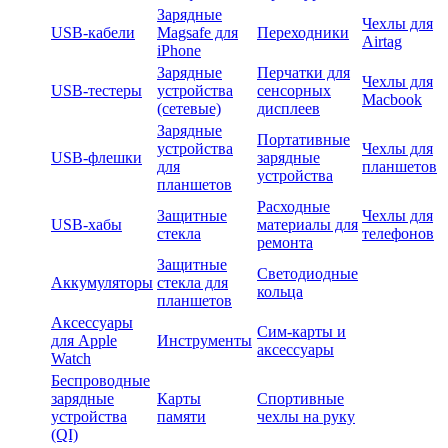
Зарядные
Чехлы для
USB-кабели
Magsafe для
Переходники
Airtag
iPhone
Зарядные
Перчатки для
Чехлы для
USB-тестеры
устройства
сенсорных
Macbook
(сетевые)
дисплеев
Зарядные
Портативные
устройства
Чехлы для
USB-флешки
зарядные
для
планшетов
устройства
планшетов
Расходные
Защитные
Чехлы для
USB-хабы
материалы для
стекла
телефонов
ремонта
Защитные
Светодиодные
Аккумуляторы
стекла для
кольца
планшетов
Аксессуары
Сим-карты и
для Apple
Инструменты
аксессуары
Watch
Беспроводные
зарядные
Карты
Спортивные
устройства
памяти
чехлы на руку
(QI)