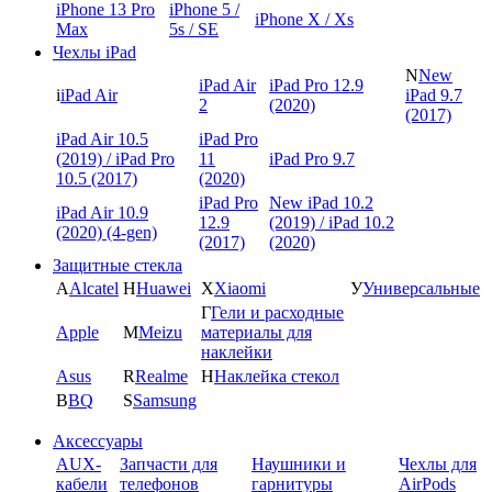
iPhone 13 Pro
iPhone 5 /
iPhone X / Xs
Max
5s / SE
Чехлы iPad
N
New
iPad Air
iPad Pro 12.9
i
iPad Air
iPad 9.7
2
(2020)
(2017)
iPad Air 10.5
iPad Pro
(2019) / iPad Pro
11
iPad Pro 9.7
10.5 (2017)
(2020)
iPad Pro
New iPad 10.2
iPad Air 10.9
12.9
(2019) / iPad 10.2
(2020) (4-gen)
(2017)
(2020)
Защитные стекла
A
Alcatel
H
Huawei
X
Xiaomi
У
Универсальные
Г
Гели и расходные
Apple
M
Meizu
материалы для
наклейки
Asus
R
Realme
Н
Наклейка стекол
B
BQ
S
Samsung
Аксессуары
AUX-
Запчасти для
Наушники и
Чехлы для
кабели
телефонов
гарнитуры
AirPods