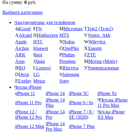
На сумму:
0
руб.
Выбрать категорию
Аккумуляторы для телефонов
4
4Good
F
Fly
M
Micromax
T
Tele2 (Теле2)
A
Alcatel
H
Highscreen
MTS
V
Vertex_Akb
Apple
HTC
N
Nokia
W
Wileyfox
Archos
Huawei
O
OnePlus
X
Xiaomi
ARK
I
Inoi
P
Philips
Z
ZTE
Asus
J
Jinga
Prestigio
М
Мотив (Motiv)
B
BQ
L
Lenovo
R
Ritzviva
У
Универсальные
D
Dexp
LG
S
Samsung
E
Explay
Meizu
Sony
Чехлы iPhone
i
iPhone 11
iPhone 14
iPhone 5C
iPhone Xr
iPhone 14
Ч
Чехлы iPhone
iPhone 11 Pro
iPhone 6 / 6s
Plus
11 Pro Max
iPhone 12 /
iPhone 14
iPhone 7 / 8 /
Чехлы iPhone
iPhone 12 Pro
Pro
SE (2020)
XS Max
iPhone 14
iPhone 12 Mini
iPhone 7 Plus
Pro Max