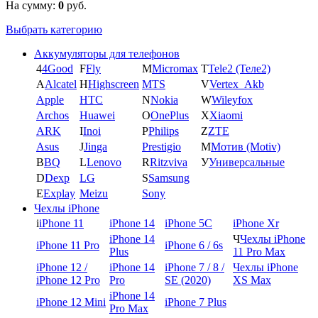
На сумму:
0
руб.
Выбрать категорию
Аккумуляторы для телефонов
4
4Good
F
Fly
M
Micromax
T
Tele2 (Теле2)
A
Alcatel
H
Highscreen
MTS
V
Vertex_Akb
Apple
HTC
N
Nokia
W
Wileyfox
Archos
Huawei
O
OnePlus
X
Xiaomi
ARK
I
Inoi
P
Philips
Z
ZTE
Asus
J
Jinga
Prestigio
М
Мотив (Motiv)
B
BQ
L
Lenovo
R
Ritzviva
У
Универсальные
D
Dexp
LG
S
Samsung
E
Explay
Meizu
Sony
Чехлы iPhone
i
iPhone 11
iPhone 14
iPhone 5C
iPhone Xr
iPhone 14
Ч
Чехлы iPhone
iPhone 11 Pro
iPhone 6 / 6s
Plus
11 Pro Max
iPhone 12 /
iPhone 14
iPhone 7 / 8 /
Чехлы iPhone
iPhone 12 Pro
Pro
SE (2020)
XS Max
iPhone 14
iPhone 12 Mini
iPhone 7 Plus
Pro Max