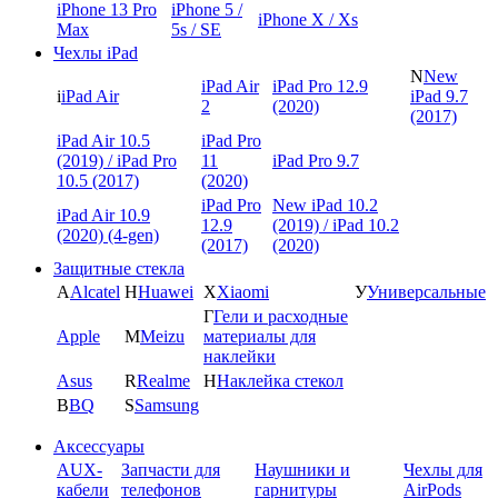
iPhone 13 Pro
iPhone 5 /
iPhone X / Xs
Max
5s / SE
Чехлы iPad
N
New
iPad Air
iPad Pro 12.9
i
iPad Air
iPad 9.7
2
(2020)
(2017)
iPad Air 10.5
iPad Pro
(2019) / iPad Pro
11
iPad Pro 9.7
10.5 (2017)
(2020)
iPad Pro
New iPad 10.2
iPad Air 10.9
12.9
(2019) / iPad 10.2
(2020) (4-gen)
(2017)
(2020)
Защитные стекла
A
Alcatel
H
Huawei
X
Xiaomi
У
Универсальные
Г
Гели и расходные
Apple
M
Meizu
материалы для
наклейки
Asus
R
Realme
Н
Наклейка стекол
B
BQ
S
Samsung
Аксессуары
AUX-
Запчасти для
Наушники и
Чехлы для
кабели
телефонов
гарнитуры
AirPods