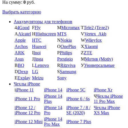
На сумму:
0
руб.
Выбрать категорию
Аккумуляторы для телефонов
4
4Good
F
Fly
M
Micromax
T
Tele2 (Теле2)
A
Alcatel
H
Highscreen
MTS
V
Vertex_Akb
Apple
HTC
N
Nokia
W
Wileyfox
Archos
Huawei
O
OnePlus
X
Xiaomi
ARK
I
Inoi
P
Philips
Z
ZTE
Asus
J
Jinga
Prestigio
М
Мотив (Motiv)
B
BQ
L
Lenovo
R
Ritzviva
У
Универсальные
D
Dexp
LG
S
Samsung
E
Explay
Meizu
Sony
Чехлы iPhone
i
iPhone 11
iPhone 14
iPhone 5C
iPhone Xr
iPhone 14
Ч
Чехлы iPhone
iPhone 11 Pro
iPhone 6 / 6s
Plus
11 Pro Max
iPhone 12 /
iPhone 14
iPhone 7 / 8 /
Чехлы iPhone
iPhone 12 Pro
Pro
SE (2020)
XS Max
iPhone 14
iPhone 12 Mini
iPhone 7 Plus
Pro Max