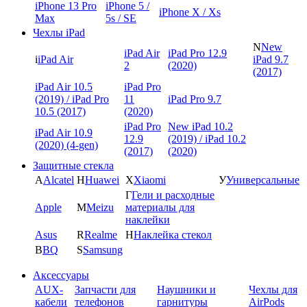
iPhone 13 Pro
iPhone 5 /
iPhone X / Xs
Max
5s / SE
Чехлы iPad
N
New
iPad Air
iPad Pro 12.9
i
iPad Air
iPad 9.7
2
(2020)
(2017)
iPad Air 10.5
iPad Pro
(2019) / iPad Pro
11
iPad Pro 9.7
10.5 (2017)
(2020)
iPad Pro
New iPad 10.2
iPad Air 10.9
12.9
(2019) / iPad 10.2
(2020) (4-gen)
(2017)
(2020)
Защитные стекла
A
Alcatel
H
Huawei
X
Xiaomi
У
Универсальные
Г
Гели и расходные
Apple
M
Meizu
материалы для
наклейки
Asus
R
Realme
Н
Наклейка стекол
B
BQ
S
Samsung
Аксессуары
AUX-
Запчасти для
Наушники и
Чехлы для
кабели
телефонов
гарнитуры
AirPods