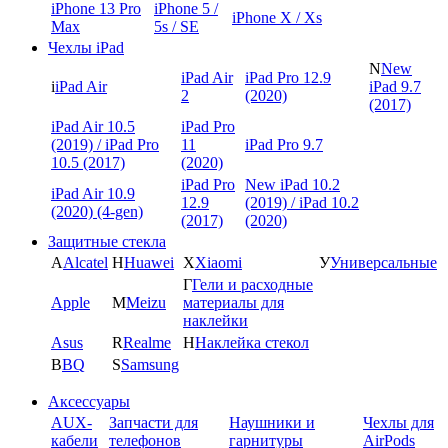
iPhone 13 Pro
iPhone 5 /
iPhone X / Xs
Max
5s / SE
Чехлы iPad
N
New
iPad Air
iPad Pro 12.9
i
iPad Air
iPad 9.7
2
(2020)
(2017)
iPad Air 10.5
iPad Pro
(2019) / iPad Pro
11
iPad Pro 9.7
10.5 (2017)
(2020)
iPad Pro
New iPad 10.2
iPad Air 10.9
12.9
(2019) / iPad 10.2
(2020) (4-gen)
(2017)
(2020)
Защитные стекла
A
Alcatel
H
Huawei
X
Xiaomi
У
Универсальные
Г
Гели и расходные
Apple
M
Meizu
материалы для
наклейки
Asus
R
Realme
Н
Наклейка стекол
B
BQ
S
Samsung
Аксессуары
AUX-
Запчасти для
Наушники и
Чехлы для
кабели
телефонов
гарнитуры
AirPods