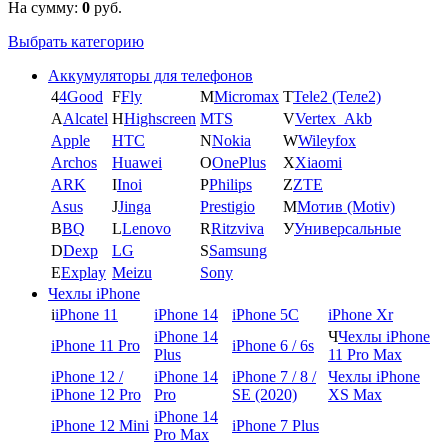
На сумму:
0
руб.
Выбрать категорию
Аккумуляторы для телефонов
4
4Good
F
Fly
M
Micromax
T
Tele2 (Теле2)
A
Alcatel
H
Highscreen
MTS
V
Vertex_Akb
Apple
HTC
N
Nokia
W
Wileyfox
Archos
Huawei
O
OnePlus
X
Xiaomi
ARK
I
Inoi
P
Philips
Z
ZTE
Asus
J
Jinga
Prestigio
М
Мотив (Motiv)
B
BQ
L
Lenovo
R
Ritzviva
У
Универсальные
D
Dexp
LG
S
Samsung
E
Explay
Meizu
Sony
Чехлы iPhone
i
iPhone 11
iPhone 14
iPhone 5C
iPhone Xr
iPhone 14
Ч
Чехлы iPhone
iPhone 11 Pro
iPhone 6 / 6s
Plus
11 Pro Max
iPhone 12 /
iPhone 14
iPhone 7 / 8 /
Чехлы iPhone
iPhone 12 Pro
Pro
SE (2020)
XS Max
iPhone 14
iPhone 12 Mini
iPhone 7 Plus
Pro Max