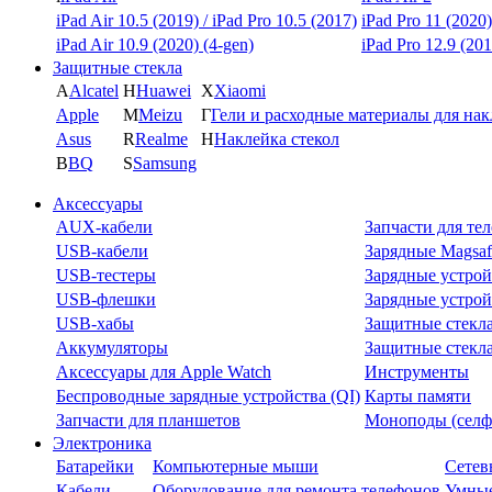
iPad Air 10.5 (2019) / iPad Pro 10.5 (2017)
iPad Pro 11 (2020)
iPad Air 10.9 (2020) (4-gen)
iPad Pro 12.9 (201
Защитные стекла
A
Alcatel
H
Huawei
X
Xiaomi
Apple
M
Meizu
Г
Гели и расходные материалы для на
Asus
R
Realme
Н
Наклейка стекол
B
BQ
S
Samsung
Аксессуары
AUX-кабели
Запчасти для те
USB-кабели
Зарядные Magsaf
USB-тестеры
Зарядные устрой
USB-флешки
Зарядные устрой
USB-хабы
Защитные стекл
Аккумуляторы
Защитные стекла
Аксессуары для Apple Watch
Инструменты
Беспроводные зарядные устройства (QI)
Карты памяти
Запчасти для планшетов
Моноподы (селф
Электроника
Батарейки
Компьютерные мыши
Сетев
Кабели
Оборудование для ремонта телефонов
Умные