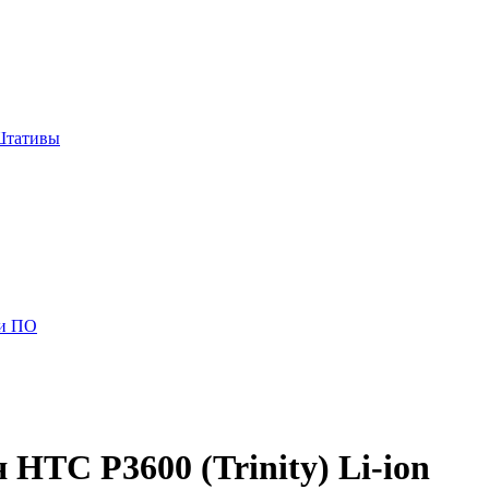
тативы
и ПО
TC P3600 (Trinity) Li-ion