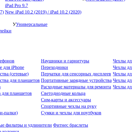
iPad Pro 9.7
7)
New iPad 10.2 (2019) / iPad 10.2 (2020)
У
Универсальные
клейки
лефонов
Наушники и гарнитуры
Чехлы дл
e для iPhone
Переходники
Чехлы для
ства (сетевые)
Перчатки для сенсорных дисплеев
Чехлы дл
ства для планшетов
Портативные зарядные устройства
Чехлы дл
а
Расходные материалы для ремонта
Чехлы дл
 для планшетов
Светодиодные кольца
Сим-карты и аксессуары
Спортивные чехлы на руку
и-палки)
Сумки и чехлы для ноутбуков
ые фильтры и удлинители
Фитнес браслеты
 колонки