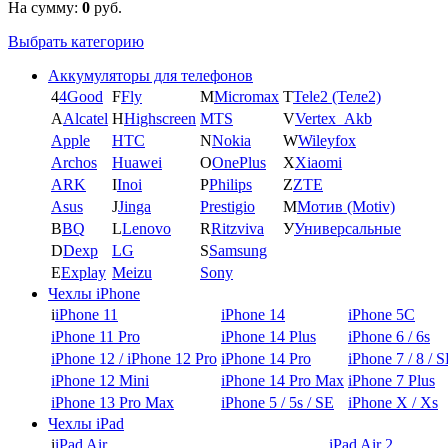
На сумму:
0
руб.
Выбрать категорию
Аккумуляторы для телефонов
4
4Good
F
Fly
M
Micromax
T
Tele2 (Теле2)
A
Alcatel
H
Highscreen
MTS
V
Vertex_Akb
Apple
HTC
N
Nokia
W
Wileyfox
Archos
Huawei
O
OnePlus
X
Xiaomi
ARK
I
Inoi
P
Philips
Z
ZTE
Asus
J
Jinga
Prestigio
М
Мотив (Motiv)
B
BQ
L
Lenovo
R
Ritzviva
У
Универсальные
D
Dexp
LG
S
Samsung
E
Explay
Meizu
Sony
Чехлы iPhone
i
iPhone 11
iPhone 14
iPhone 5C
iPhone 11 Pro
iPhone 14 Plus
iPhone 6 / 6s
iPhone 12 / iPhone 12 Pro
iPhone 14 Pro
iPhone 7 / 8 / 
iPhone 12 Mini
iPhone 14 Pro Max
iPhone 7 Plus
iPhone 13 Pro Max
iPhone 5 / 5s / SE
iPhone X / Xs
Чехлы iPad
i
iPad Air
iPad Air 2