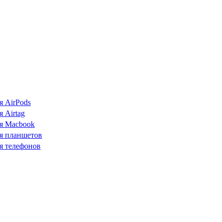
я AirPods
 Airtag
я Macbook
я планшетов
я телефонов