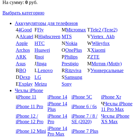
На сумму:
0
руб.
Выбрать категорию
Аккумуляторы для телефонов
4
4Good
F
Fly
M
Micromax
T
Tele2 (Теле2)
A
Alcatel
H
Highscreen
MTS
V
Vertex_Akb
Apple
HTC
N
Nokia
W
Wileyfox
Archos
Huawei
O
OnePlus
X
Xiaomi
ARK
I
Inoi
P
Philips
Z
ZTE
Asus
J
Jinga
Prestigio
М
Мотив (Motiv)
B
BQ
L
Lenovo
R
Ritzviva
У
Универсальные
D
Dexp
LG
S
Samsung
E
Explay
Meizu
Sony
Чехлы iPhone
i
iPhone 11
iPhone 14
iPhone 5C
iPhone Xr
iPhone 14
Ч
Чехлы iPhone
iPhone 11 Pro
iPhone 6 / 6s
Plus
11 Pro Max
iPhone 12 /
iPhone 14
iPhone 7 / 8 /
Чехлы iPhone
iPhone 12 Pro
Pro
SE (2020)
XS Max
iPhone 14
iPhone 12 Mini
iPhone 7 Plus
Pro Max