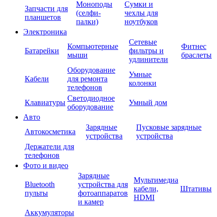
Моноподы
Сумки и
Запчасти для
(селфи-
чехлы для
планшетов
палки)
ноутбуков
Электроника
Сетевые
Компьютерные
Фитнес
Батарейки
фильтры и
мыши
браслеты
удлинители
Оборудование
Умные
Кабели
для ремонта
колонки
телефонов
Светодиодное
Клавиатуры
Умный дом
оборудование
Авто
Зарядные
Пусковые зарядные
Автокосметика
устройства
устройства
Держатели для
телефонов
Фото и видео
Зарядные
Мультимедиа
Bluetooth
устройства для
кабели,
Штативы
пульты
фотоаппаратов
HDMI
и камер
Аккумуляторы