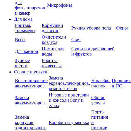
для
Микрофоны
фотоаппаратов
и камер
Для дома
Бритвы,
Кормушки
Ручная уборка пола
Фены
триммеры
для птиц
Очистители
Весы
Свет
воздуха
Помпы для
Сушилки для овощей
Для ванной
воды
и фруктов
Зубные
Роботы-
щетки
пылесосы
Сервис и услуги
Замена
Восстановление
Наклейка
Прошивк
экранов,тачскринов,
аккумуляторов
пленок
и ПО
ремонт стекол
Игровые приставки
Замена
Общие
и консоли Sony и
аккумуляторов
услуги
Xbox
Порты
Замена
питания
корпусов,
Коробки и упаковка
и
задних крышек
нижние