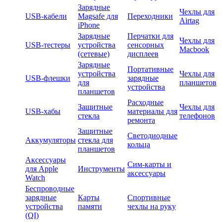
Зарядные
Чехлы для
USB-кабели
Magsafe для
Переходники
Airtag
iPhone
Зарядные
Перчатки для
Чехлы для
USB-тестеры
устройства
сенсорных
Macbook
(сетевые)
дисплеев
Зарядные
Портативные
устройства
Чехлы для
USB-флешки
зарядные
для
планшетов
устройства
планшетов
Расходные
Защитные
Чехлы для
USB-хабы
материалы для
стекла
телефонов
ремонта
Защитные
Светодиодные
Аккумуляторы
стекла для
кольца
планшетов
Аксессуары
Сим-карты и
для Apple
Инструменты
аксессуары
Watch
Беспроводные
зарядные
Карты
Спортивные
устройства
памяти
чехлы на руку
(QI)