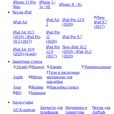
iPhone 13 Pro
iPhone 5 /
iPhone X / Xs
Max
5s / SE
Чехлы iPad
N
New
iPad Air
iPad Pro 12.9
i
iPad Air
iPad 9.7
2
(2020)
(2017)
iPad Air 10.5
iPad Pro
(2019) / iPad Pro
11
iPad Pro 9.7
10.5 (2017)
(2020)
iPad Pro
New iPad 10.2
iPad Air 10.9
12.9
(2019) / iPad 10.2
(2020) (4-gen)
(2017)
(2020)
Защитные стекла
A
Alcatel
H
Huawei
X
Xiaomi
У
Универсальные
Г
Гели и расходные
Apple
M
Meizu
материалы для
наклейки
Asus
R
Realme
Н
Наклейка стекол
B
BQ
S
Samsung
Аксессуары
Запчасти для
Наушники и
Чехлы для
AUX-кабели
телефонов
гарнитуры
AirPods