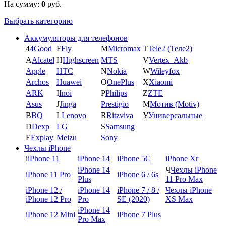
На сумму:
0
руб.
Выбрать категорию
Аккумуляторы для телефонов
4
4Good
F
Fly
M
Micromax
T
Tele2 (Теле2)
A
Alcatel
H
Highscreen
MTS
V
Vertex_Akb
Apple
HTC
N
Nokia
W
Wileyfox
Archos
Huawei
O
OnePlus
X
Xiaomi
ARK
I
Inoi
P
Philips
Z
ZTE
Asus
J
Jinga
Prestigio
М
Мотив (Motiv)
B
BQ
L
Lenovo
R
Ritzviva
У
Универсальные
D
Dexp
LG
S
Samsung
E
Explay
Meizu
Sony
Чехлы iPhone
i
iPhone 11
iPhone 14
iPhone 5C
iPhone Xr
iPhone 14
Ч
Чехлы iPhone
iPhone 11 Pro
iPhone 6 / 6s
Plus
11 Pro Max
iPhone 12 /
iPhone 14
iPhone 7 / 8 /
Чехлы iPhone
iPhone 12 Pro
Pro
SE (2020)
XS Max
iPhone 14
iPhone 12 Mini
iPhone 7 Plus
Pro Max