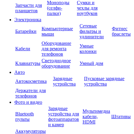
Моноподы
Сумки и
Запчасти для
(селфи-
чехлы для
планшетов
палки)
ноутбуков
Электроника
Сетевые
Компьютерные
Фитнес
Батарейки
фильтры и
мыши
браслеты
удлинители
Оборудование
Умные
Кабели
для ремонта
колонки
телефонов
Светодиодное
Клавиатуры
Умный дом
оборудование
Авто
Зарядные
Пусковые зарядные
Автокосметика
устройства
устройства
Держатели для
телефонов
Фото и видео
Зарядные
Мультимедиа
Bluetooth
устройства для
кабели,
Штативы
пульты
фотоаппаратов
HDMI
и камер
Аккумуляторы