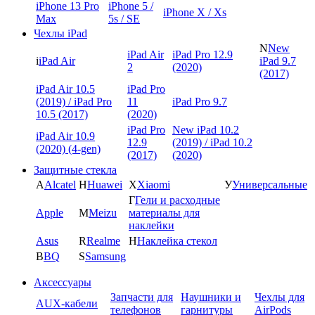
iPhone 13 Pro
iPhone 5 /
iPhone X / Xs
Max
5s / SE
Чехлы iPad
N
New
iPad Air
iPad Pro 12.9
i
iPad Air
iPad 9.7
2
(2020)
(2017)
iPad Air 10.5
iPad Pro
(2019) / iPad Pro
11
iPad Pro 9.7
10.5 (2017)
(2020)
iPad Pro
New iPad 10.2
iPad Air 10.9
12.9
(2019) / iPad 10.2
(2020) (4-gen)
(2017)
(2020)
Защитные стекла
A
Alcatel
H
Huawei
X
Xiaomi
У
Универсальные
Г
Гели и расходные
Apple
M
Meizu
материалы для
наклейки
Asus
R
Realme
Н
Наклейка стекол
B
BQ
S
Samsung
Аксессуары
Запчасти для
Наушники и
Чехлы для
AUX-кабели
телефонов
гарнитуры
AirPods