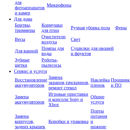
для
Микрофоны
фотоаппаратов
и камер
Для дома
Бритвы,
Кормушки
Ручная уборка пола
Фены
триммеры
для птиц
Очистители
Весы
Свет
воздуха
Помпы для
Сушилки для овощей
Для ванной
воды
и фруктов
Зубные
Роботы-
щетки
пылесосы
Сервис и услуги
Замена
Восстановление
Наклейка
Прошивк
экранов,тачскринов,
аккумуляторов
пленок
и ПО
ремонт стекол
Игровые приставки
Замена
Общие
и консоли Sony и
аккумуляторов
услуги
Xbox
Порты
Замена
питания
корпусов,
Коробки и упаковка
и
задних крышек
нижние