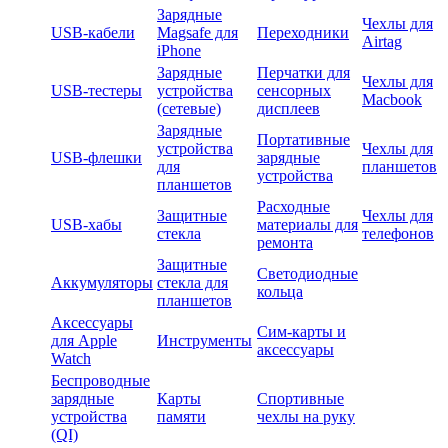
Зарядные
Чехлы для
USB-кабели
Magsafe для
Переходники
Airtag
iPhone
Зарядные
Перчатки для
Чехлы для
USB-тестеры
устройства
сенсорных
Macbook
(сетевые)
дисплеев
Зарядные
Портативные
устройства
Чехлы для
USB-флешки
зарядные
для
планшетов
устройства
планшетов
Расходные
Защитные
Чехлы для
USB-хабы
материалы для
стекла
телефонов
ремонта
Защитные
Светодиодные
Аккумуляторы
стекла для
кольца
планшетов
Аксессуары
Сим-карты и
для Apple
Инструменты
аксессуары
Watch
Беспроводные
зарядные
Карты
Спортивные
устройства
памяти
чехлы на руку
(QI)