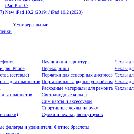
iPad Pro 9.7
7)
New iPad 10.2 (2019) / iPad 10.2 (2020)
У
Универсальные
клейки
лефонов
Наушники и гарнитуры
Чехлы дл
e для iPhone
Переходники
Чехлы для
ства (сетевые)
Перчатки для сенсорных дисплеев
Чехлы дл
ства для планшетов
Портативные зарядные устройства
Чехлы дл
а
Расходные материалы для ремонта
Чехлы дл
 для планшетов
Светодиодные кольца
Сим-карты и аксессуары
Спортивные чехлы на руку
и-палки)
Сумки и чехлы для ноутбуков
ые фильтры и удлинители
Фитнес браслеты
 колонки