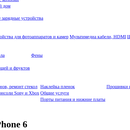
й дом
 зарядные устройства
ойства для фотоаппаратов и камер
Мультимедиа кабели, HDMI
Ш
ола
Фены
щей и фруктов
нов, ремонт стекол
Наклейка пленок
Прошивки 
онсоли Sony и Xbox
Общие услуги
Порты питания и нижние платы
hone 6