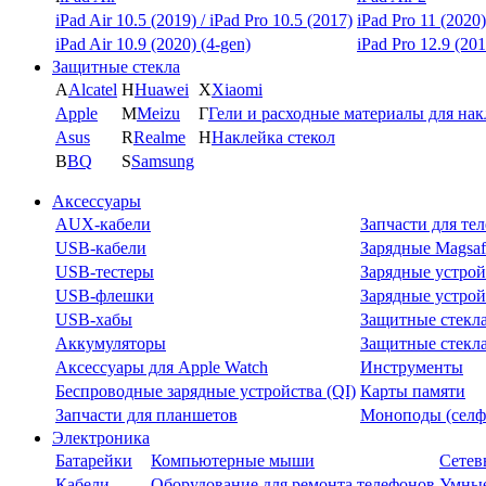
iPad Air 10.5 (2019) / iPad Pro 10.5 (2017)
iPad Pro 11 (2020)
iPad Air 10.9 (2020) (4-gen)
iPad Pro 12.9 (201
Защитные стекла
A
Alcatel
H
Huawei
X
Xiaomi
Apple
M
Meizu
Г
Гели и расходные материалы для на
Asus
R
Realme
Н
Наклейка стекол
B
BQ
S
Samsung
Аксессуары
AUX-кабели
Запчасти для те
USB-кабели
Зарядные Magsaf
USB-тестеры
Зарядные устрой
USB-флешки
Зарядные устрой
USB-хабы
Защитные стекл
Аккумуляторы
Защитные стекла
Аксессуары для Apple Watch
Инструменты
Беспроводные зарядные устройства (QI)
Карты памяти
Запчасти для планшетов
Моноподы (селф
Электроника
Батарейки
Компьютерные мыши
Сетев
Кабели
Оборудование для ремонта телефонов
Умные