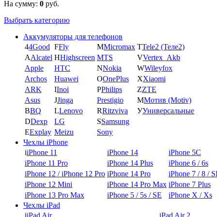
На сумму:
0
руб.
Выбрать категорию
Аккумуляторы для телефонов
4
4Good
F
Fly
M
Micromax
T
Tele2 (Теле2)
A
Alcatel
H
Highscreen
MTS
V
Vertex_Akb
Apple
HTC
N
Nokia
W
Wileyfox
Archos
Huawei
O
OnePlus
X
Xiaomi
ARK
I
Inoi
P
Philips
Z
ZTE
Asus
J
Jinga
Prestigio
М
Мотив (Motiv)
B
BQ
L
Lenovo
R
Ritzviva
У
Универсальные
D
Dexp
LG
S
Samsung
E
Explay
Meizu
Sony
Чехлы iPhone
i
iPhone 11
iPhone 14
iPhone 5C
iPhone 11 Pro
iPhone 14 Plus
iPhone 6 / 6s
iPhone 12 / iPhone 12 Pro
iPhone 14 Pro
iPhone 7 / 8 / 
iPhone 12 Mini
iPhone 14 Pro Max
iPhone 7 Plus
iPhone 13 Pro Max
iPhone 5 / 5s / SE
iPhone X / Xs
Чехлы iPad
i
iPad Air
iPad Air 2