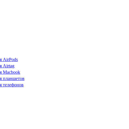
я AirPods
 Airtag
я Macbook
я планшетов
я телефонов