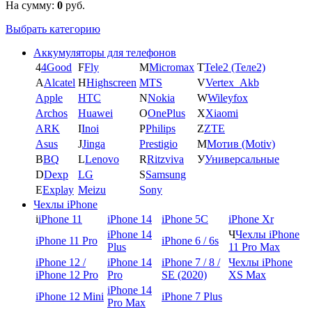
На сумму:
0
руб.
Выбрать категорию
Аккумуляторы для телефонов
4
4Good
F
Fly
M
Micromax
T
Tele2 (Теле2)
A
Alcatel
H
Highscreen
MTS
V
Vertex_Akb
Apple
HTC
N
Nokia
W
Wileyfox
Archos
Huawei
O
OnePlus
X
Xiaomi
ARK
I
Inoi
P
Philips
Z
ZTE
Asus
J
Jinga
Prestigio
М
Мотив (Motiv)
B
BQ
L
Lenovo
R
Ritzviva
У
Универсальные
D
Dexp
LG
S
Samsung
E
Explay
Meizu
Sony
Чехлы iPhone
i
iPhone 11
iPhone 14
iPhone 5C
iPhone Xr
iPhone 14
Ч
Чехлы iPhone
iPhone 11 Pro
iPhone 6 / 6s
Plus
11 Pro Max
iPhone 12 /
iPhone 14
iPhone 7 / 8 /
Чехлы iPhone
iPhone 12 Pro
Pro
SE (2020)
XS Max
iPhone 14
iPhone 12 Mini
iPhone 7 Plus
Pro Max