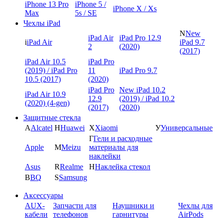
iPhone 13 Pro
iPhone 5 /
iPhone X / Xs
Max
5s / SE
Чехлы iPad
N
New
iPad Air
iPad Pro 12.9
i
iPad Air
iPad 9.7
2
(2020)
(2017)
iPad Air 10.5
iPad Pro
(2019) / iPad Pro
11
iPad Pro 9.7
10.5 (2017)
(2020)
iPad Pro
New iPad 10.2
iPad Air 10.9
12.9
(2019) / iPad 10.2
(2020) (4-gen)
(2017)
(2020)
Защитные стекла
A
Alcatel
H
Huawei
X
Xiaomi
У
Универсальные
Г
Гели и расходные
Apple
M
Meizu
материалы для
наклейки
Asus
R
Realme
Н
Наклейка стекол
B
BQ
S
Samsung
Аксессуары
AUX-
Запчасти для
Наушники и
Чехлы для
кабели
телефонов
гарнитуры
AirPods